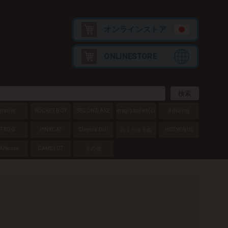
オンラインストア
ONLINESTORE
native
ROCKET BOY
SECOND AXE
magic bullet
(s)
BINDing
FROG
PINKCAT
Cleyera Doll
のくちゅるぬ
HOTVENUS
ANesse
CAMELOT
その他