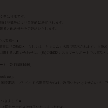
頂く事は可能です。
お届け地域等により自動的に決定されます。
送業者と配送番号をご連絡いたします。
お客様へ ■
書に「CREDIX」もしくは「ちょコム」名義で請求されます。※決済シス
関するお問い合わせは、(株)CREDIXカスタマーサポートでお電話
ート（24時間365日)
eb.co.jp
者）国際電話、プリペイド携帯電話からはご利用いただけませんので、
につきまして ■
)」は同封サービスは終了いたしましたため