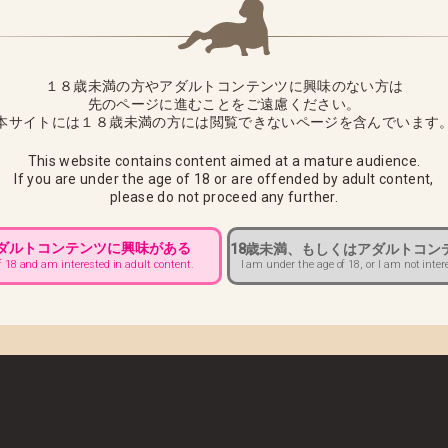
ナザーカラーVer.」につきまして、下記の通り出荷日をお知らせさせ
１８歳未満の方やアダルトコンテンツに興味のない方は
先のページに進むことをご遠慮ください。
待ちいただきますようお願い申し上げます。
本サイトには１８歳未満の方には閲覧できないページを含んでいます
は商品到着後7日以内にご連絡いただければ商品の交換をさせていた
This website contains content aimed at a mature audience.
If you are under the age of 18 or are offended by adult content,
様へ ■
please do not proceed any further.
10：00までにカスタマーサポートへご連絡をお願いいたします。
アダルトコンテンツに興味がある
18歳未満、もしくはアダルトコン
I am under the age of 18, or I am not inter
きましては、配達中商品の返送後、再出荷での対応になります。
f 18 and am interested in adult content.
賃をお客様負担とさせていただきますのでご注意ください
■