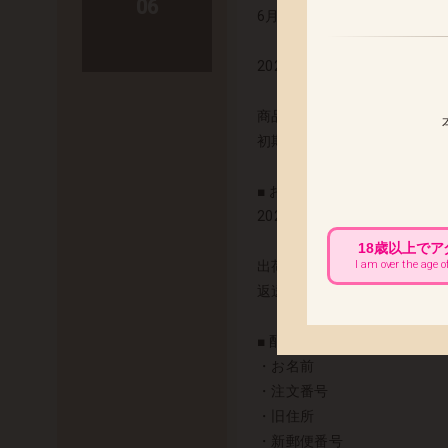
06
6月発売予定の「カトレア ア
2025年6月11日(水) 出荷予定
商品の発送まで今しばらくお
初期不良の対応につきまして
■ お届け先変更をご希望のお客
2025年6月5日(木) 午前
18歳以上で
出荷以降のお届け先変更につ
I am over the age o
返送と再配送にかかります運
■ 配送先変更に伴う必要情報 
・お名前
・注文番号
・旧住所
・新郵便番号