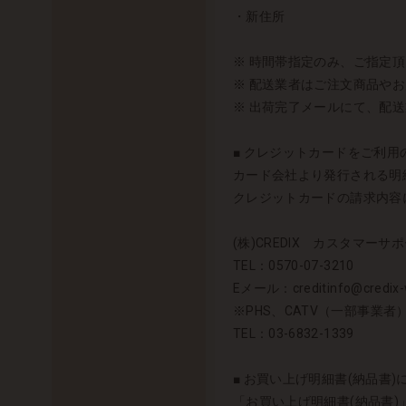
・新住所
※ 時間帯指定のみ、ご指定
※ 配送業者はご注文商品や
※ 出荷完了メールにて、配
■ クレジットカードをご利用の
カード会社より発行される明細
クレジットカードの請求内容に
(株)CREDIX カスタマーサポ
TEL：0570-07-3210
Eメール：creditinfo@credix-w
※PHS、CATV（一部事業
TEL：03-6832-1339
■ お買い上げ明細書(納品書)
「お買い上げ明細書(納品書