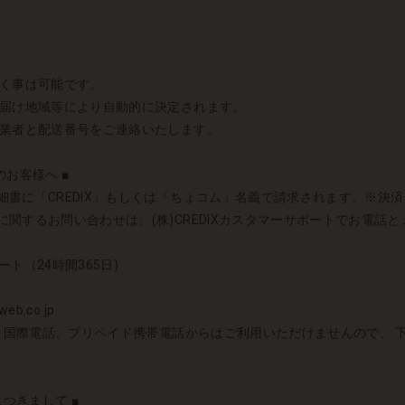
頂く事は可能です。
お届け地域等により自動的に決定されます。
送業者と配送番号をご連絡いたします。
お客様へ ■
書に「CREDIX」もしくは「ちょコム」名義で請求されます。※決済シス
関するお問い合わせは、(株)CREDIXカスタマーサポートでお電話
ート（24時間365日)
eb.co.jp
者）国際電話、プリペイド携帯電話からはご利用いただけませんので、
につきまして ■