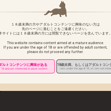
ておりましたHOTVENUS「正義のヒロイン マーブル」「悪の女幹部 
進行しましたので、いち早くお客様へお届けさせていただきます。
１８歳未満の方やアダルトコンテンツに興味のない方は
先のページに進むことをご遠慮ください。
本サイトには１８歳未満の方には閲覧できないページを含んでいます
待ちいただきますようお願い申し上げます。
は商品到着後7日以内にご連絡いただければ商品の交換をさせていた
This website contains content aimed at a mature audience.
If you are under the age of 18 or are offended by adult content,
please do not proceed any further.
様へ ■
10：00までにカスタマーサポートへご連絡をお願いいたします。
アダルトコンテンツに興味がある
18歳未満、もしくはアダルトコン
I am under the age of 18, or I am not inter
f 18 and am interested in adult content.
きましては、配達中商品の返送後、再出荷での対応になります。
賃をお客様負担とさせていただきますのでご注意ください
■