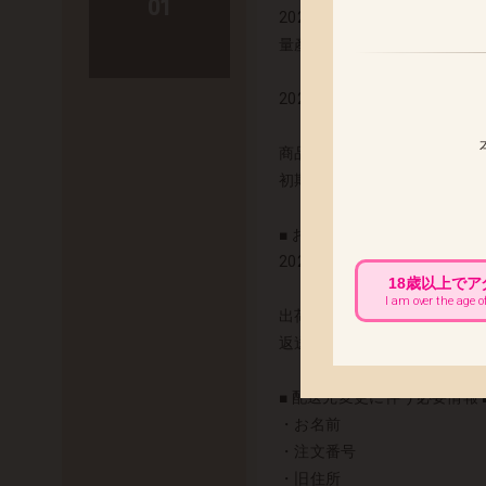
01
2026年3月に出荷を予定し
量産のスケジュールが円滑に
2026年1月13日(火) 出荷予定
商品の発送まで今しばらくお
初期不良の対応につきまして
■ お届け先変更をご希望のお客
2026年1月9日(金) 午前
18歳以上で
I am over the age o
出荷以降のお届け先変更につ
返送と再配送にかかります運
■ 配送先変更に伴う必要情報 
・お名前
・注文番号
・旧住所