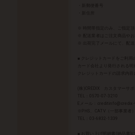
・新郵便番号
・新住所
※ 時間帯指定のみ、ご指定
※ 配送業者はご注文商品や
※ 出荷完了メールにて、配
■ クレジットカードをご利用の
カード会社より発行される明細
クレジットカードの請求内容に
(株)CREDIX カスタマーサポ
TEL：0570-07-3210
Eメール：creditinfo@credix-w
※PHS、CATV（一部事業
TEL：03-6832-1339
■ お買い上げ明細書(納品書)