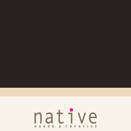
イン マーブル」「悪の女幹部 セリアム」出荷日のお知らせ