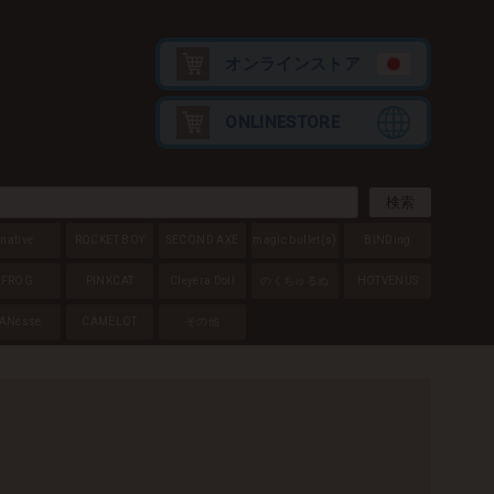
オンラインストア
ONLINESTORE
native
ROCKET BOY
SECOND AXE
magic bullet
(s)
BINDing
FROG
PINKCAT
Cleyera Doll
のくちゅるぬ
HOTVENUS
ANesse
CAMELOT
その他