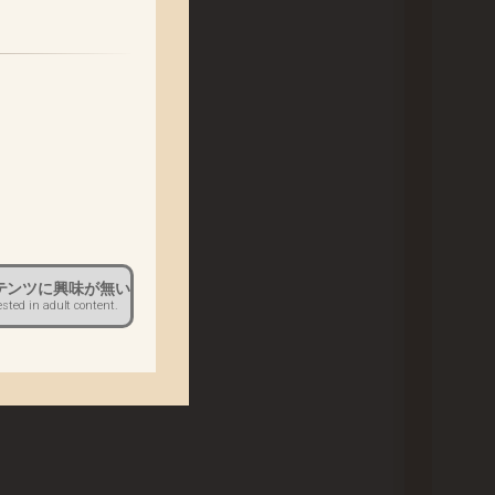
セリアム」につきまして、
。
だきます。
テンツに興味が無い
ested in adult content.