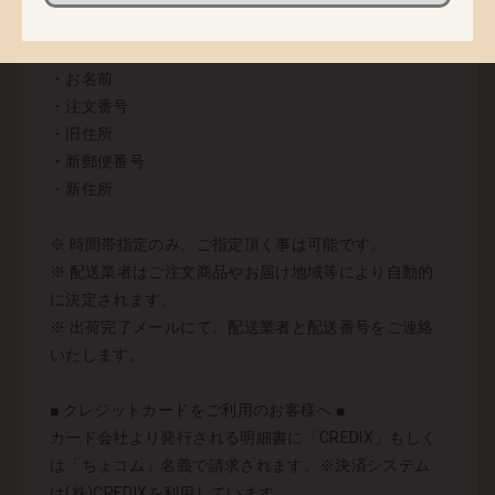
■ 配送先変更に伴う必要情報 ■
・お名前
・注文番号
・旧住所
・新郵便番号
・新住所
※ 時間帯指定のみ、ご指定頂く事は可能です。
※ 配送業者はご注文商品やお届け地域等により自動的
に決定されます。
※ 出荷完了メールにて、配送業者と配送番号をご連絡
いたします。
■ クレジットカードをご利用のお客様へ ■
カード会社より発行される明細書に「CREDIX」もしく
は「ちょコム」名義で請求されます。※決済システム
は(株)CREDIXを利用しています。