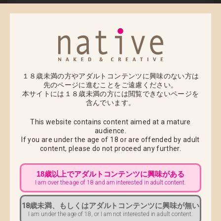
5月発売予定の「カジノバニー」につきまして、下記の
通り出荷日をお知らせさせていただきます。
2026年5月28日(木) 出荷予定
商品の発送まで今しばらくお待ちいただきますようお
１８歳未満の方やアダルトコンテンツに興味のない方は
願い申し上げます。
先のページに進むことをご遠慮ください。
本サイトには１８歳未満の方には閲覧できないページを
初期不良の対応につきましては商品到着後7日以内にご
含んでいます。
連絡いただければ商品の交換をさせていただきます。
This website contains content aimed at a mature
audience.
■ お届け先変更をご希望のお客様へ ■
If you are under the age of 18 or are offended by adult
2026年5月25日(月)10:00までにカスタマーサポートへ
content,
please do not proceed any further.
ご連絡をお願いいたします。
18歳以上でアダルトコンテンツに興味がある
出荷以降のお届け先変更につきましては、配達中商品
I am over the age of 18 and am interested in adult content.
の返送後、再出荷での対応になります。
18歳未満、もしくはアダルトコンテンツに興味が無い
返送と再配送にかかります運賃をお客様負担とさせて
I am under the age of 18, or I am not interested in adult content.
いただきますのでご注意ください