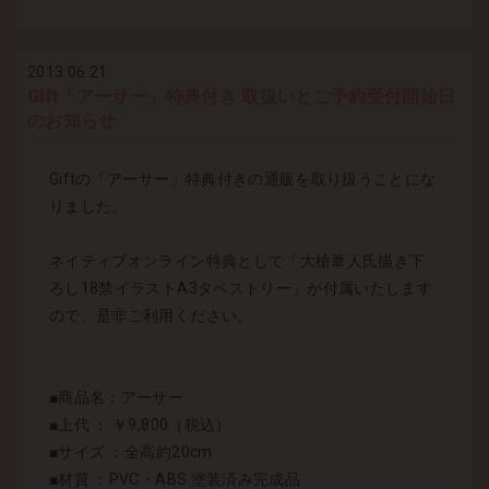
2013.06.21
Gift「アーサー」特典付き 取扱いとご予約受付開始日
のお知らせ
Giftの「アーサー」特典付きの通販を取り扱うことにな
りました。
ネイティブオンライン特典として「大槍葦人氏描き下
ろし18禁イラストA3タペストリー」が付属いたします
ので、是非ご利用ください。
■商品名：アーサー
■上代 ： ￥9,800（税込）
■サイズ ：全高約20cm
■材質 ：PVC・ABS 塗装済み完成品