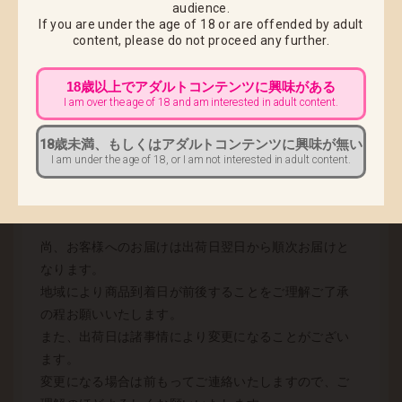
audience.
If you are under the age of 18 or are offended by adult
2013.
09
content,
please do not proceed any further.
2013.09.04
「CAT LAP MILK」出荷日のお知らせ
18歳以上でアダルトコンテンツに興味がある
I am over the age of 18 and am interested in adult content.
発送を延期しておりました「CAT LAP MILK」につきま
18歳未満、もしくはアダルトコンテンツに興味が無い
して、下記の通り出荷させていただきます。
I am under the age of 18, or I am not interested in adult content.
・2013年9月17日(火) 全国一斉出荷
尚、お客様へのお届けは出荷日翌日から順次お届けと
なります。
地域により商品到着日が前後することをご理解ご了承
の程お願いいたします。
また、出荷日は諸事情により変更になることがござい
ます。
変更になる場合は前もってご連絡いたしますので、ご