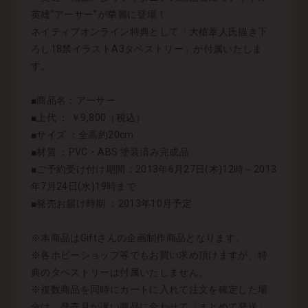
英雄“アーサー”が華麗に登場！
ネイティブオンライン特典として「大槍葦人氏描き下
ろし18禁イラストA3タペストリー」が付属いたしま
す。
■商品名：アーサー
■上代 ： ￥9,800（税込）
■サイズ ：全高約20cm
■材質 ：PVC・ABS 塗装済み完成品
■ご予約受け付け期間：2013年6月27日(木)12時～2013
年7月24日(水)19時まで
■発売お届け時期 ：2013年10月予定
※本商品はGiftさんの企画制作商品となります。
※各ホビーショップ等でもお買い求め頂けますが、特
典のタペストリーは付属いたしません。
※複数商品を同時にカートに入れて注文を確定した場
合は、発売月が遅い商品に合わせて「まとめて発送」