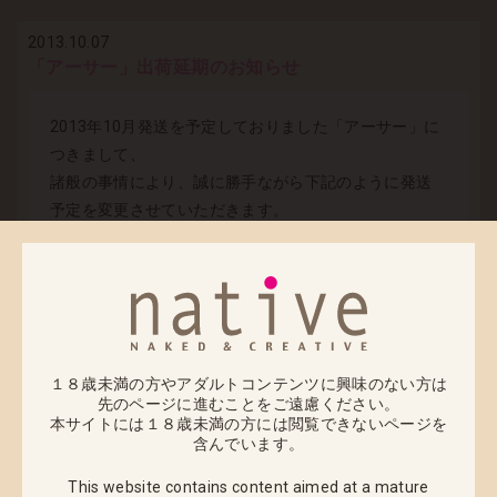
2013.10.07
「アーサー」出荷延期のお知らせ
2013年10月発送を予定しておりました「アーサー」に
つきまして、
諸般の事情により、誠に勝手ながら下記のように発送
予定を変更させていただきます。
・2013年10月予定 → 2013年11月予定
出荷予定日は確定次第ご連絡差し上げます。
ご注文いただいている皆様にはご迷惑をおかけします
１８歳未満の方やアダルトコンテンツに興味のない方は
が、
先のページに進むことをご遠慮ください。
本サイトには１８歳未満の方には閲覧できないページを
今しばらくお待ち下さいますようにお願い申し上げま
含んでいます。
す。
This website contains content aimed at a mature