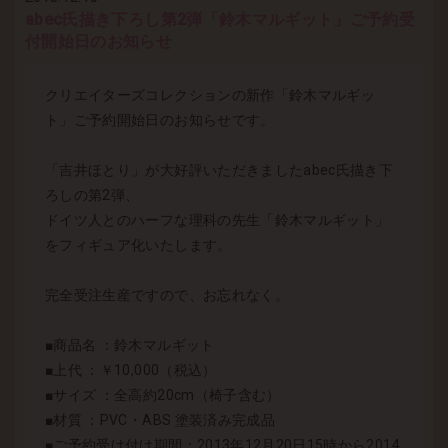
abec氏描き下ろし第2弾「鈴木マルギット」ご予約受
付開始日のお知らせ
クリエイターズコレクションの新作「鈴木マルギッ
ト」ご予約開始日のお知らせです。
「吉井ほとり」が大好評いただきましたabec氏描き下
ろしの第2弾、
ドイツ人とのハーフな理科の先生「鈴木マルギット」
をフィギュア化いたします。
完全受注生産ですので、お忘れなく。
■商品名 ：鈴木マルギット
■上代 ：￥10,000（税込）
■サイズ ：全高約20cm（椅子含む）
■材質 ：PVC・ABS 塗装済み完成品
■ご予約受け付け期間：2013年12月20日15時から2014