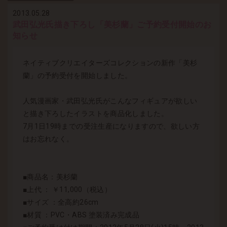
2013.05.28
武田弘光氏描き下ろし「美杉蘭」ご予約受付開始のお
知らせ
ネイティブクリエイターズコレクションの新作「美杉
蘭」の予約受付を開始しました。
人気漫画家・武田弘光氏がこんなフィギュアが欲しい
と描き下ろしたイラストを商品化しました。
7月1日19時までの受注生産になりますので、欲しい方
はお忘れなく。
■商品名：美杉蘭
■上代 ： ￥11,000（税込）
■サイズ ：全高約26cm
■材質 ：PVC・ABS 塗装済み完成品