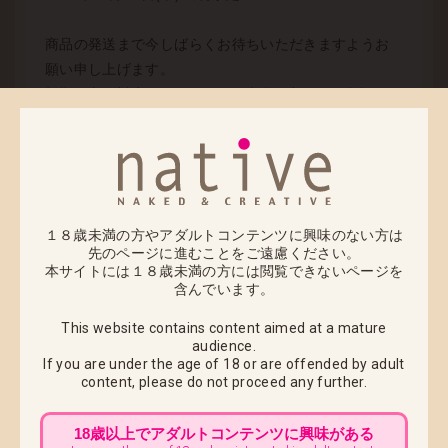
商品の発送まで今しばらくお待ちいただきますようお
願い申し上げます。
初期不良の対応につきましては商品到着後7日以内にご
連絡いただければ商品の交換をさせていただきます。
■ お届け先変更をご希望のお客様へ ■
「にいな バニーVer.タペストリー」は2022年10月13日
(木) 午前10:00まで、 「桜木舞」「美々愛-Mimia-」は
2022年10月14日(金) 午前10:00までにカスタマーサポ
１８歳未満の方やアダルトコンテンツに興味のない方は
先のページに進むことをご遠慮ください。
ートへご連絡をお願いいたします。
本サイトには１８歳未満の方には閲覧できないページを
含んでいます。
※代金引換でのお荷物は、配送途中でのお届け先変更
ができませんので必ず上記期日までにご連絡くださ
This website contains content aimed at a mature
audience.
い。 出荷以降のお届け先変更につきましては、配達中
If you are under the age of 18 or are offended by adult
商品の返送後、再出荷での対応になります。 返送と再
content,
please do not proceed any further.
配送にかかります運賃をお客様負担とさせていただき
ますのでご注意ください
18歳以上でアダルトコンテンツに興味がある