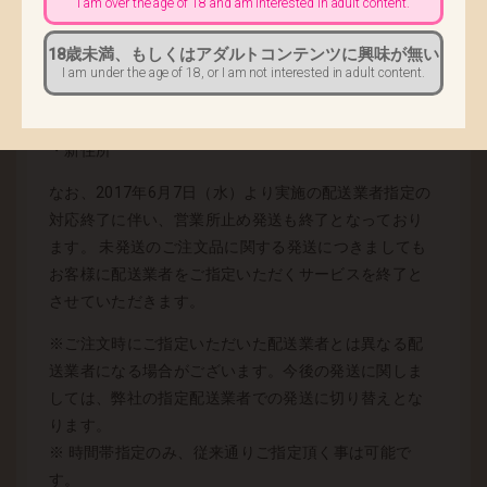
I am over the age of 18 and am interested in adult content.
■ 配送先変更に伴う必要情報 ■
・お名前
18歳未満、もしくはアダルトコンテンツに興味が無い
・注文番号
I am under the age of 18, or I am not interested in adult content.
・旧住所
・新郵便番号
・新住所
なお、2017年6月7日（水）より実施の配送業者指定の
対応終了に伴い、営業所止め発送も終了となっており
ます。 未発送のご注文品に関する発送につきましても
お客様に配送業者をご指定いただくサービスを終了と
させていただきます。
※ご注文時にご指定いただいた配送業者とは異なる配
送業者になる場合がございます。今後の発送に関しま
しては、弊社の指定配送業者での発送に切り替えとな
ります。
※ 時間帯指定のみ、従来通りご指定頂く事は可能で
す。