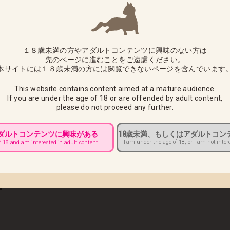
ド バニーVer.」につきまして、下記の通り出荷日をお知らせさせて
定
１８歳未満の方やアダルトコンテンツに興味のない方は
待ちいただきますようお願い申し上げます。
先のページに進むことをご遠慮ください。
本サイトには１８歳未満の方には閲覧できないページを含んでいます
は商品到着後7日以内にご連絡いただければ商品の交換をさせていた
This website contains content aimed at a mature audience.
様へ ■
If you are under the age of 18 or are offended by adult content,
please do not proceed any further.
午前10：00までにカスタマーサポートへご連絡をお願いいたします。
アダルトコンテンツに興味がある
18歳未満、もしくはアダルトコン
送途中でのお届け先変更ができませんので必ず上記期日までにご連絡
I am under the age of 18, or I am not inter
f 18 and am interested in adult content.
きましては、配達中商品の返送後、再出荷での対応になります。
賃をお客様負担とさせていただきますのでご注意ください
■