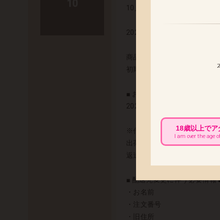
10
10月発売予定の「イングリッ
2024年10月18日(金) 出荷予
商品の発送まで今しばらくお
初期不良の対応につきまして
■ お届け先変更をご希望のお客
2024年10月15日(火) 
18歳以上で
※代金引換でのお荷物は、配
I am over the age o
出荷以降のお届け先変更につ
返送と再配送にかかります運
■ 配送先変更に伴う必要情報 
・お名前
・注文番号
・旧住所