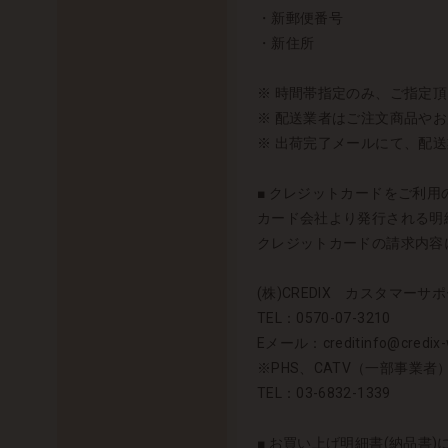
・新郵便番号
・新住所
※ 時間帯指定のみ、ご指定
※ 配送業者はご注文商品や
※ 出荷完了メールにて、配
■ クレジットカードをご利用の
カード会社より発行される明細
クレジットカードの請求内容に
(株)CREDIX カスタマーサポ
TEL：0570-07-3210
Eメール：creditinfo@credix-w
※PHS、CATV（一部事業
TEL：03-6832-1339
■ お買い上げ明細書(納品書)