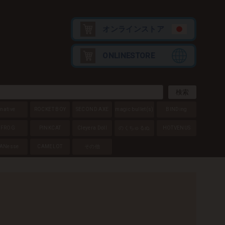
オンラインストア
ONLINESTORE
native
ROCKET BOY
SECOND AXE
magic bullet
(s)
BINDing
FROG
PINKCAT
Cleyera Doll
のくちゅるぬ
HOTVENUS
ANesse
CAMELOT
その他