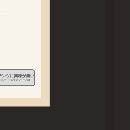
いただきます。
。
だきます。
テンツに興味が無い
ください。
ested in adult content.