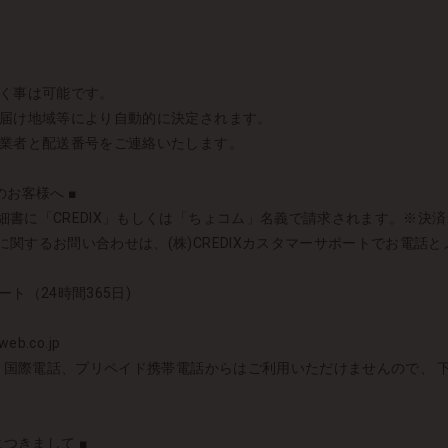
頂く事は可能です。
お届け地域等により自動的に決定されます。
送業者と配送番号をご連絡いたします。
お客様へ ■
書に「CREDIX」もしくは「ちょコム」名義で請求されます。※決済シス
関するお問い合わせは、(株)CREDIXカスタマーサポートでお電話
ート（24時間365日)
eb.co.jp
者）国際電話、プリペイド携帯電話からはご利用いただけませんので、
につきまして ■