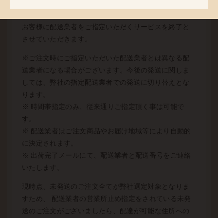
対応終了に伴い、営業所止め発送も終了となっており
ます。 未発送のご注文品に関する発送につきましても
お客様に配送業者をご指定いただくサービスを終了と
させていただきます。
※ご注文時にご指定いただいた配送業者とは異なる配
送業者になる場合がございます。今後の発送に関しま
しては、弊社の指定配送業者での発送に切り替えとな
ります。
※ 時間帯指定のみ、従来通りご指定頂く事は可能で
す。
※ 配送業者はご注文商品やお届け地域等により自動的
に決定されます。
※ 出荷完了メールにて、配送業者と配送番号をご連絡
いたします。
現時点、未発送のご注文全てが弊社選定対象となりま
すため、 配送業者の営業所止め指定をされている未発
送のご注文がございましたら、配達が可能な住所への