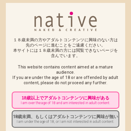
■ お届け先変更をご希望のお客様へ ■
2022年10月25日(火) 午前10:00までにカスタマーサポ
ートへご連絡をお願いいたします。
※代金引換でのお荷物は、配送途中でのお届け先変更
ができませんので必ず上記期日までにご連絡くださ
１８歳未満の方やアダルトコンテンツに興味のない方は
い。 出荷以降のお届け先変更につきましては、配達中
先のページに進むことをご遠慮ください。
本サイトには１８歳未満の方には閲覧できないページを
商品の返送後、再出荷での対応になります。 返送と再
含んでいます。
配送にかかります運賃をお客様負担とさせていただき
ますのでご注意ください
This website contains content aimed at a mature
audience.
■ 配送先変更に伴う必要情報 ■
If you are under the age of 18 or are offended by adult
content,
please do not proceed any further.
・お名前
・注文番号
18歳以上でアダルトコンテンツに興味がある
・旧住所
I am over the age of 18 and am interested in adult content.
・新郵便番号
・新住所
18歳未満、もしくはアダルトコンテンツに興味が無い
I am under the age of 18, or I am not interested in adult content.
なお、2017年6月7日（水）より実施の配送業者指定の