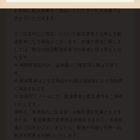
ます。 未発送のご注文品に関する発送につきましても
お客様に配送業者をご指定いただくサービスを終了と
させていただきます。
※ご注文時にご指定いただいた配送業者とは異なる配
送業者になる場合がございます。今後の発送に関しま
しては、弊社の指定配送業者での発送に切り替えとな
ります。
※ 時間帯指定のみ、従来通りご指定頂く事は可能で
す。
※ 配送業者はご注文商品やお届け地域等により自動的
に決定されます。
※ 出荷完了メールにて、配送業者と配送番号をご連絡
いたします。
現時点、未発送のご注文全てが弊社選定対象となりま
すため、 配送業者の営業所止め指定をされている未発
送のご注文がございましたら、配達が可能な住所への
配送先変更をお願いいたします。