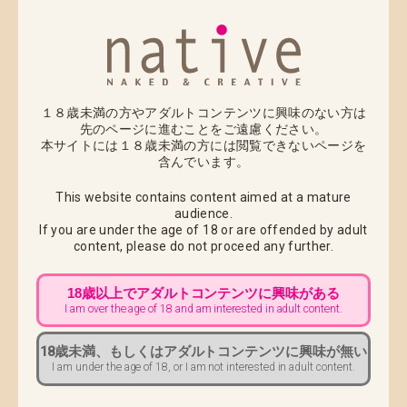
2020年4月23日(木) 午前10：00までにカスタマーサポ
ートへご連絡をお願いいたします。
※代金引換でのお荷物は、配送途中でのお届け先変更
ができませんので必ず上記期日までにご連絡くださ
１８歳未満の方やアダルトコンテンツに興味のない方は
い。 出荷以降のお届け先変更につきましては、配達中
先のページに進むことをご遠慮ください。
商品の返送後、再出荷での対応になります。 返送と再
本サイトには１８歳未満の方には閲覧できないページを
含んでいます。
配送にかかります運賃をお客様負担とさせていただき
ますのでご注意ください
This website contains content aimed at a mature
audience.
■ 配送先変更に伴う必要情報 ■
If you are under the age of 18 or are offended by adult
・お名前
content,
please do not proceed any further.
・注文番号
・旧住所
18歳以上でアダルトコンテンツに興味がある
I am over the age of 18 and am interested in adult content.
・新郵便番号
・新住所
18歳未満、もしくはアダルトコンテンツに興味が無い
I am under the age of 18, or I am not interested in adult content.
なお、2017年6月7日（水）より実施の配送業者指定の
対応終了に伴い、営業所止め発送も終了となっており