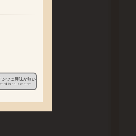
ます。
。
だきます。
テンツに興味が無い
ください。
ested in adult content.