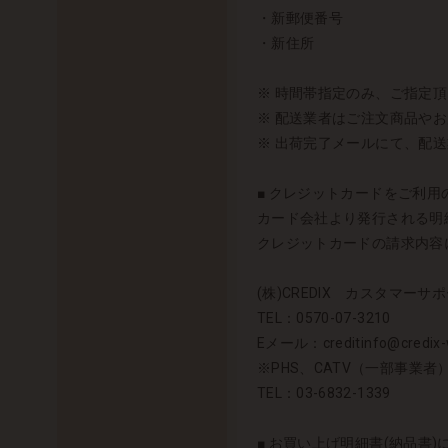
・新郵便番号
・新住所
※ 時間帯指定のみ、ご指定
※ 配送業者はご注文商品や
※ 出荷完了メールにて、配
■ クレジットカードをご利用の
カード会社より発行される明細
クレジットカードの請求内容に
(株)CREDIX カスタマーサポ
TEL：0570-07-3210
Eメール：creditinfo@credix-w
※PHS、CATV（一部事業
TEL：03-6832-1339
■ お買い上げ明細書(納品書)