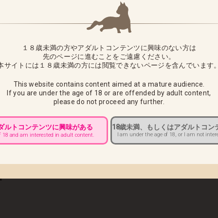
ニーVer.」につきまして、下記の通り出荷日をお知らせさせていただき
定
１８歳未満の方やアダルトコンテンツに興味のない方は
待ちいただきますようお願い申し上げます。
先のページに進むことをご遠慮ください。
本サイトには１８歳未満の方には閲覧できないページを含んでいます
は商品到着後7日以内にご連絡いただければ商品の交換をさせていた
This website contains content aimed at a mature audience.
様へ ■
If you are under the age of 18 or are offended by adult content,
please do not proceed any further.
午前10：00までにカスタマーサポートへご連絡をお願いいたします。
アダルトコンテンツに興味がある
18歳未満、もしくはアダルトコン
送途中でのお届け先変更ができませんので必ず上記期日までにご連絡
I am under the age of 18, or I am not inter
f 18 and am interested in adult content.
きましては、配達中商品の返送後、再出荷での対応になります。
賃をお客様負担とさせていただきますのでご注意ください
■