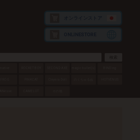
オンラインストア
ONLINESTORE
native
ROCKET BOY
SECOND AXE
magic bullet
(s)
BINDing
FROG
PINKCAT
Cleyera Doll
のくちゅるぬ
HOTVENUS
ANesse
CAMELOT
その他