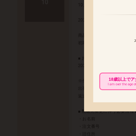
10
10月発売予定の「ステラ バ
2024年10月31日(木) 出荷予
商品の発送まで今しばらくお
初期不良の対応につきまして
■ お届け先変更をご希望のお客
2024年10月28日(月) 
18歳以上で
※代金引換でのお荷物は、配
I am over the age o
出荷以降のお届け先変更につ
返送と再配送にかかります運
■ 配送先変更に伴う必要情報 
・お名前
・注文番号
・旧住所