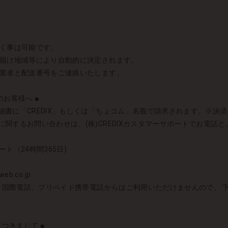
頂く事は可能です。
お届け地域等により自動的に決定されます。
送業者と配送番号をご連絡いたします。
お客様へ ■
書に「CREDIX」もしくは「ちょコム」名義で請求されます。※決済シス
関するお問い合わせは、(株)CREDIXカスタマーサポートでお電話
ート（24時間365日)
eb.co.jp
者）国際電話、プリペイド携帯電話からはご利用いただけませんので、
につきまして ■