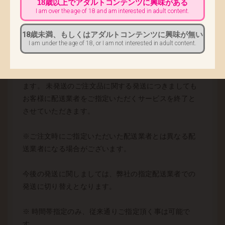
18歳以上でアダルトコンテンツに興味がある
・旧住所
I am over the age of 18 and am interested in adult content.
・新郵便番号
18歳未満、もしくはアダルトコンテンツに興味が無い
・新住所
I am under the age of 18, or I am not interested in adult content.
なお、2017年6月7日（水）より実施の配送業者指定の
対応終了に伴い、営業所止め発送も終了となっており
ます。 未発送のご注文品に関する発送につきましても
お客様に配送業者をご指定いただくサービスを終了と
させていただきます。
※ご注文時にご指定いただいた配送業者とは異なる配
送業者になる場合がございます。
今後の発送に関しましては、弊社の指定配送業者での
発送に切り替えとなります。
※ 時間帯指定のみ、従来通りご指定頂く事は可能で
す。