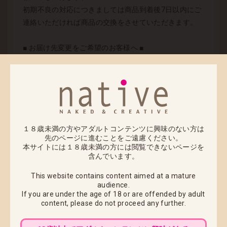
初期不良の対応につきましては商品到着後7日以内にご
連絡いただければ商品の交換をさせていただきます。
■ お届け先変更をご希望のお客様へ ■
2023年3月6日(月) 午前10：00までにカスタマーサポー
トへご連絡をお願いいたします。
※代金引換でのお荷物は、配送途中でのお届け先変更
ができませんので必ず上記期日までにご連絡くださ
い。
１８歳未満の方やアダルトコンテンツに興味のない方は
出荷以降のお届け先変更につきましては、配達中商品
先のページに進むことをご遠慮ください。
本サイトには１８歳未満の方には閲覧できないページを
の返送後、再出荷での対応になります。
含んでいます。
返送と再配送にかかります運賃をお客様負担とさせて
いただきますのでご注意ください
This website contains content aimed at a mature
audience.
If you are under the age of 18 or are offended by adult
■ 配送先変更に伴う必要情報 ■
content,
please do not proceed any further.
・お名前
・注文番号