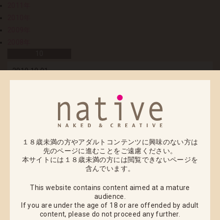
2011年
2010年
2009年
2008年
10
2010.10.01
「智恵」（イラスト：石恵氏）ご予約受付期間のお知
らせ
皆様お待たせしましたネイティブクリエイターズコレ
クション009 「智恵」(イラスト：石恵)の
１８歳未満の方やアダルトコンテンツに興味のない方は
受注開始日のお知らせです。
先のページに進むことをご遠慮ください。
本サイトには１８歳未満の方には閲覧できないページを
石恵氏の漫画でもお馴染み爆乳妹「智恵」をネイティ
含んでいます。
ブのために描き下ろしたイラストを元に
This website contains content aimed at a mature
フィギュア化しました。
audience.
また、イラストの再現に留まらず、フィギュアならで
If you are under the age of 18 or are offended by adult
content,
please do not proceed any further.
はの楽しみもご用意していますので、