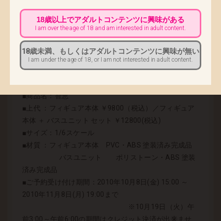
是非ご注目ください。
18歳以上でアダルトコンテンツに興味がある
I am over the age of 18 and am interested in adult content.
本商品はネイティブオンラインのみの完全受注販売と
なります。
18歳未満、もしくはアダルトコンテンツに興味が無い
下記、ご予約受け付け期間に注文いただければ確実に
I am under the age of 18, or I am not interested in adult content.
手に入りますので、お見逃しなく。
■商品名：智恵
■上代 ：フィギュア本体 ￥9800（税込）／フィギュア
本体 ＋ バスユニット セット ￥12800(税込)
■サイズ：1/6スケール
■材質 ：フィギュア本体 PVC・ABS 塗装済み完成品
バスユニット ポリストーン・ABS 塗装
済み完成品
■ご予約受け付け期間：2010年10月8日(金) 15:00 ～
2010年11月8日(月) 19:00まで
※10月19日（火）午
前3:00～午前6:00の期間はクレジット決済が出来ませ