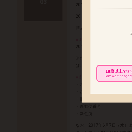
03
2019年3月発売予定の「艶
2019年3月20日(水) 出荷予定
商品の発送まで今しばらくお
■ お届け先変更をご希望のお客
2019年3月14日(木) 午
※代金引換でのお荷物は、配
は、配達中商品の返送後、再
18歳以上で
I am over the age o
■ 配送先変更に伴う必要情報 
・お名前
・注文番号
・旧住所
・新郵便番号
・新住所
なお、2017年6月7日（