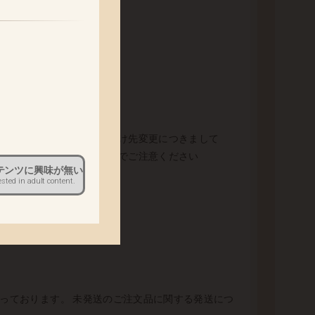
。
。
ださい。 出荷以降のお届け先変更につきまして
担とさせていただきますのでご注意ください
テンツに興味が無い
ested in adult content.
なっております。 未発送のご注文品に関する発送につ