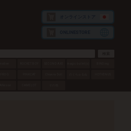
オンラインストア
ONLINESTORE
native
ROCKET BOY
SECOND AXE
magic bullet
(s)
BINDing
FROG
PINKCAT
Cleyera Doll
のくちゅるぬ
HOTVENUS
ANesse
CAMELOT
その他