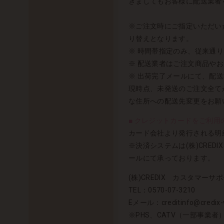
きましてもお客様に配送業者
※ご注文時にご指定いただい
り替えとなります。
※ 時間帯指定のみ、従来通
※ 配送業者はご注文商品や
※ 出荷完了メールにて、配
現時点、未発送のご注文全て
な住所への配送先変更をお願
■ クレジットカードをご利用の
カード会社より発行される明細
※決済システムは(株)CRE
ールにて承っております。
(株)CREDIX カスタマーサポ
TEL：0570-07-3210
Eメール：creditinfo@credix-w
※PHS、CATV（一部事業者