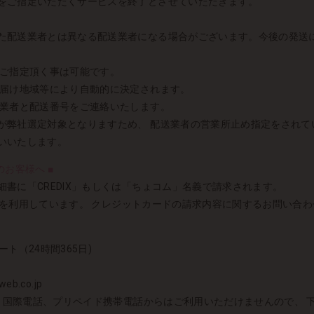
をご指定いただくサービスを終了とさせていただきます。
た配送業者とは異なる配送業者になる場合がございます。今後の発送
りご指定頂く事は可能です。
お届け地域等により自動的に決定されます。
送業者と配送番号をご連絡いたします。
が弊社選定対象となりますため、 配送業者の営業所止め指定をされて
いいたします。
お客様へ ■
書に「CREDIX」もしくは「ちょコム」名義で請求されます。
DIXを利用しています。 クレジットカードの請求内容に関するお問い合わせ
ート（24時間365日)
eb.co.jp
）国際電話、プリペイド携帯電話からはご利用いただけませんので、 下記の