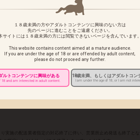
姿 弐」につきまして、下記の通り出荷日をお知らせさせていただきます
１８歳未満の方やアダルトコンテンツに興味のない方は
待ちいただきますようお願い申し上げます。
先のページに進むことをご遠慮ください。
本サイトには１８歳未満の方には閲覧できないページを含んでいます
様へ ■
This website contains content aimed at a mature audience.
前10：00までにカスタマーサポートへご連絡をお願いいたします。
If you are under the age of 18 or are offended by adult content,
please do not proceed any further.
送途中でのお届け先変更ができませんので必ず上記期日までにご連絡く
出荷での対応になります。 返送と再配送にかかります運賃をお客様負
アダルトコンテンツに興味がある
18歳未満、もしくはアダルトコン
I am under the age of 18, or I am not inter
f 18 and am interested in adult content.
■
水）より実施の配送業者指定の対応終了に伴い、営業所止め発送も終了と