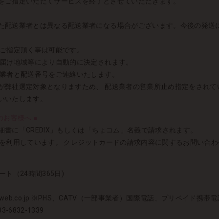
をご指定いただくサービスを終了とさせていただきます。
た配送業者とは異なる配送業者になる場合がございます。今後の発送
りご指定頂く事は可能です。
お届け地域等により自動的に決定されます。
送業者と配送番号をご連絡いたします。
が弊社選定対象となりますため、 配送業者の営業所止め指定をされて
いいたします。
お客様へ ■
書に「CREDIX」もしくは「ちょコム」名義で請求されます。
DIXを利用しています。 クレジットカードの請求内容に関するお問い合わせ
ート（24時間365日)
credix-web.co.jp ※PHS、CATV（一部事業者）国際電話、プリ
6832-1339