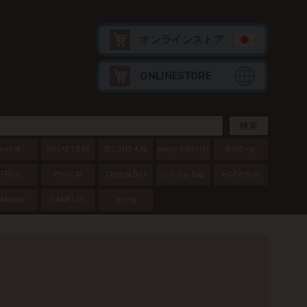
オンラインストア
ONLINESTORE
native
ROCKET BOY
SECOND AXE
magic bullet
(s)
BINDing
FROG
PINKCAT
Cleyera Doll
のくちゅるぬ
HOTVENUS
ANesse
CAMELOT
その他