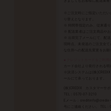
きましてもお客様に配送業者
※ご注文時にご指定いただい
り替えとなります。
※ 時間帯指定のみ、従来通
※ 配送業者はご注文商品や
※ 出荷完了メールにて、配
現時点、未発送のご注文全て
な住所への配送先変更をお願
■ クレジットカードをご利用の
カード会社より発行される明細
※決済システムは(株)CRE
ールにて承っております。
(株)CREDIX カスタマーサポ
TEL：0570-07-3210
Eメール：creditinfo@
号にご連絡ください。 TEL：03-