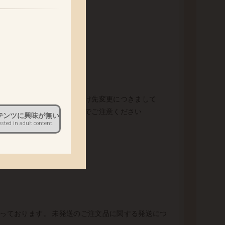
きます。
。
ださい。 出荷以降のお届け先変更につきまして
担とさせていただきますのでご注意ください
テンツに興味が無い
ested in adult content.
なっております。 未発送のご注文品に関する発送につ