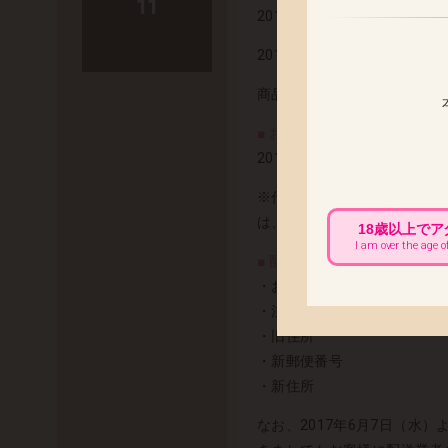
11
2017年11月発売予定の「
2017年11月30日(木) 出荷予
商品の発送まで今しばらくお
■ お届け先変更をご希望のお客
2017年11月20日(月) 
※代金引換でのお荷物は、配
は、配達中商品の返送後、再
18歳以上で
I am over the age o
■ 配送先変更に伴う必要情報 
・お名前
・注文番号
・旧住所
・新郵便番号
・新住所
なお、2017年6月7日（