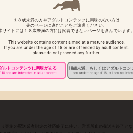
花咲まりか」につきまして、下記の通り出荷日をお知らせさせていただ
定
１８歳未満の方やアダルトコンテンツに興味のない方は
先のページに進むことをご遠慮ください。
待ちいただきますようお願い申し上げます。
本サイトには１８歳未満の方には閲覧できないページを含んでいます
様へ ■
This website contains content aimed at a mature audience.
午前10：00までにカスタマーサポートへご連絡をお願いいたします。
If you are under the age of 18 or are offended by adult content,
please do not proceed any further.
送途中でのお届け先変更ができませんので必ず上記期日までにご連絡く
出荷での対応になります。 返送と再配送にかかります運賃をお客様負
アダルトコンテンツに興味がある
18歳未満、もしくはアダルトコン
I am under the age of 18, or I am not inter
f 18 and am interested in adult content.
■
水）より実施の配送業者指定の対応終了に伴い、営業所止め発送も終了と