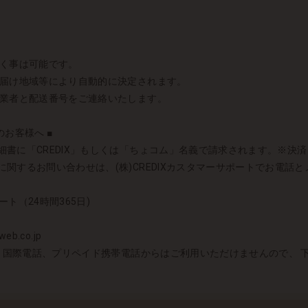
頂く事は可能です。
お届け地域等により自動的に決定されます。
送業者と配送番号をご連絡いたします。
お客様へ ■
書に「CREDIX」もしくは「ちょコム」名義で請求されます。※決済シス
関するお問い合わせは、(株)CREDIXカスタマーサポートでお電話
ート（24時間365日)
eb.co.jp
者）国際電話、プリペイド携帯電話からはご利用いただけませんので、