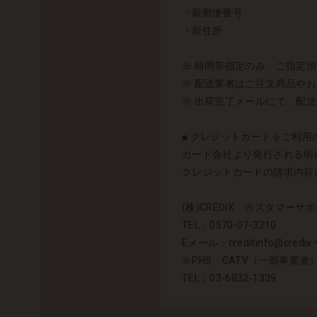
・新郵便番号
・新住所
※ 時間帯指定のみ、ご指定
※ 配送業者はご注文商品や
※ 出荷完了メールにて、配
■ クレジットカードをご利用の
カード会社より発行される明細
クレジットカードの請求内容に
(株)CREDIX カスタマーサポ
TEL：0570-07-3210
Eメール：creditinfo@credix-w
※PHS、CATV（一部事業
TEL：03-6832-1339