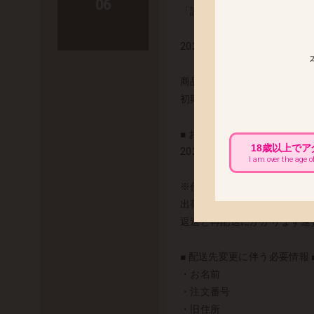
06
「詩織」「ミオ・ブルー バニ
2023年6月23日(金) 出荷予定
商品の発送まで今しばらくお
初期不良の対応につきまして
■ お届け先変更をご希望のお客
18歳以上で
2023年6月19日(月) 午
I am over the age o
※代金引換でのお荷物は、配
出荷以降のお届け先変更につ
返送と再配送にかかります運
■ 配送先変更に伴う必要情報 
・お名前
・注文番号
・旧住所