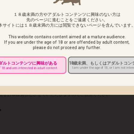
ーVer.」につきまして、下記の通り出荷日をお知らせさせていただき
１８歳未満の方やアダルトコンテンツに興味のない方は
先のページに進むことをご遠慮ください。
本サイトには１８歳未満の方には閲覧できないページを含んでいます
待ちいただきますようお願い申し上げます。
This website contains content aimed at a mature audience.
は商品到着後7日以内にご連絡いただければ商品の交換をさせていた
If you are under the age of 18 or are offended by adult content,
please do not proceed any further.
様へ ■
アダルトコンテンツに興味がある
18歳未満、もしくはアダルトコン
前10：00までにカスタマーサポートへご連絡をお願いいたします。
I am under the age of 18, or I am not inter
f 18 and am interested in adult content.
送途中でのお届け先変更ができませんので必ず上記期日までにご連絡
きましては、配達中商品の返送後、再出荷での対応になります。
賃をお客様負担とさせていただきますのでご注意ください
■