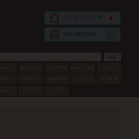
オンラインストア
ONLINESTORE
native
ROCKET BOY
SECOND AXE
magic bullet
(s)
BINDing
FROG
PINKCAT
Cleyera Doll
のくちゅるぬ
HOTVENUS
ANesse
CAMELOT
その他