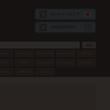
オンラインストア
ONLINESTORE
native
ROCKET BOY
SECOND AXE
magic bullet
(s)
BINDing
FROG
PINKCAT
Cleyera Doll
のくちゅるぬ
HOTVENUS
ANesse
CAMELOT
その他