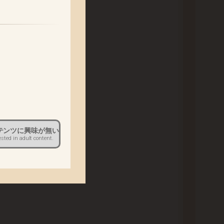
ます。
。
だきます。
テンツに興味が無い
ください。
ested in adult content.