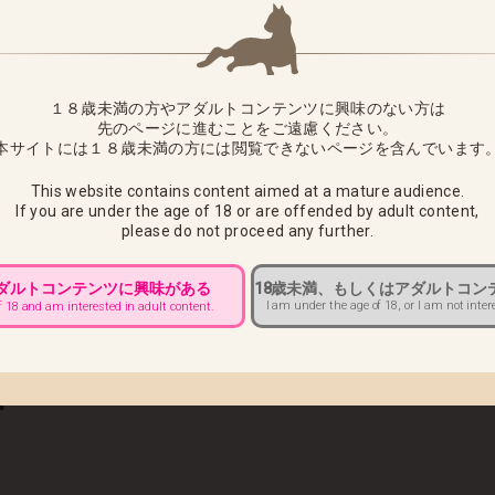
ed queen-」につきまして、下記の通り出荷日をお知らせさせていただき
１８歳未満の方やアダルトコンテンツに興味のない方は
待ちいただきますようお願い申し上げます。
先のページに進むことをご遠慮ください。
本サイトには１８歳未満の方には閲覧できないページを含んでいます
は商品到着後7日以内にご連絡いただければ商品の交換をさせていた
This website contains content aimed at a mature audience.
様へ ■
If you are under the age of 18 or are offended by adult content,
please do not proceed any further.
前10：00までにカスタマーサポートへご連絡をお願いいたします。
アダルトコンテンツに興味がある
18歳未満、もしくはアダルトコン
送途中でのお届け先変更ができませんので必ず上記期日までにご連絡
I am under the age of 18, or I am not inter
f 18 and am interested in adult content.
きましては、配達中商品の返送後、再出荷での対応になります。
賃をお客様負担とさせていただきますのでご注意ください
■