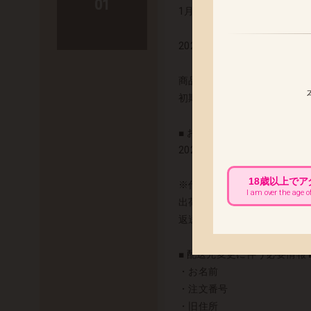
01
1月発売予定の「Sarah-R
2025年1月28日(火) 出荷予定
商品の発送まで今しばらくお
初期不良の対応につきまして
■ お届け先変更をご希望のお客
2025年1月23日(木) 午
18歳以上で
※代金引換でのお荷物は、配
I am over the age o
出荷以降のお届け先変更につ
返送と再配送にかかります運
■ 配送先変更に伴う必要情報 
・お名前
・注文番号
・旧住所