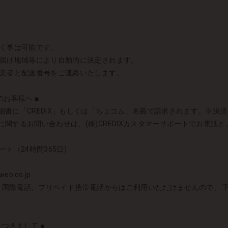
頂く事は可能です。
お届け地域等により自動的に決定されます。
送業者と配送番号をご連絡いたします。
お客様へ ■
書に「CREDIX」もしくは「ちょコム」名義で請求されます。※決済シス
関するお問い合わせは、(株)CREDIXカスタマーサポートでお電話
ート（24時間365日)
eb.co.jp
）国際電話、プリペイド携帯電話からはご利用いただけませんので、 下記の
につきまして ■