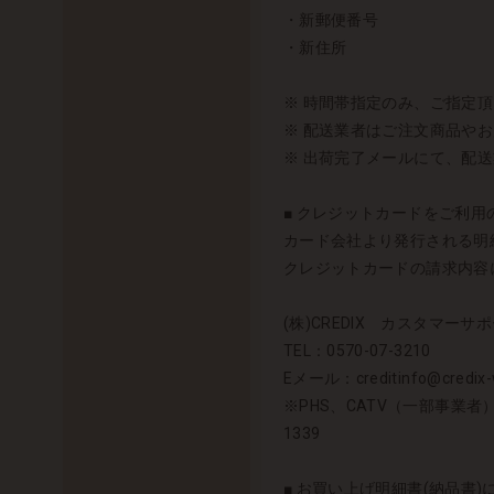
・新郵便番号
・新住所
※ 時間帯指定のみ、ご指定
※ 配送業者はご注文商品や
※ 出荷完了メールにて、配
■ クレジットカードをご利用の
カード会社より発行される明細
クレジットカードの請求内容に
(株)CREDIX カスタマーサポ
TEL：0570-07-3210
Eメール：creditinfo@credix-w
※PHS、CATV（一部事業者
1339
■ お買い上げ明細書(納品書)