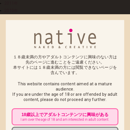
2011年
2010年
2009年
2008年
12
2008.12.12
【コミックマーケット７５】出展決定！西４階企業ブ
ース【622】
１８歳未満の方やアダルトコンテンツに興味のない方は
先のページに進むことをご遠慮ください。
本サイトには１８歳未満の方には閲覧できないページを
いつも【ネイティブ】をご愛好いただき、誠にありが
含んでいます。
とうございます。
This website contains content aimed at a mature
この年末も、皆様に刺激的な情報をお届けすべく、年
audience.
末最大のイベント【
コミックマーケット75
】の企業ブ
If you are under the age of 18 or are offended by adult
ースに出展いたします！
content,
please do not proceed any further.
【ネイティブ】はweb通販のみの受注販売形態を取ら
せていただいておりますので、商品サンプルを実際に
18歳以上でアダルトコンテンツに興味がある
I am over the age of 18 and am interested in adult content.
見ていただける機会があまりございませんが、この
【
コミックマーケット75
】会場では、新作含め多数展