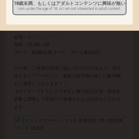
18歳未満、もしくはアダルトコンテンツに興味が無い
示させていただき、多くの皆様にご覧いただきたいと
I am under the age of 18, or I am not interested in adult content.
思っております。是非ご期待下さい！
コミックマーケット75
会場：
東京ビッグサイト
期間：12/28～30
ブース：西4階企業ブース ブース番号622
その他、ご来場の皆様に悦んでいただけるよう、当日
ネイティブブースにて、素敵な販売物や楽しい配布物
もご用意しております！！
【ネイティブ】でしかできない魅力的な企画・商品を
多数ご用意して皆様のご来場を心よりお待ちしており
ます。