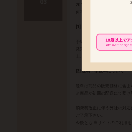
03
2014年4月1日（火）よ
何卒ご理解賜ります様よろし
[1] 商品価格について
18歳以上で
予約商品について
I am over the age o
発売日が2014年4月1日以
上、記載しております。
[2] 送料・手数料について
送料は商品の販売価格に含ま
※商品が初回の配送にて受け
消費税改正に伴う弊社の対応
ご了承下さい。
今後とも 当サイトのご利用