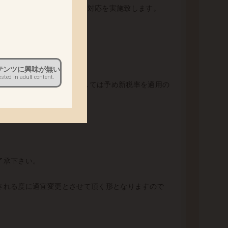
。
、「当サイト」）では以下の対応を実施致します。
テンツに興味が無い
ested in adult content.
に発売予定の商品代金につきましては予め新税率を適用の
了承下さい。
される度に適宜変更とさせて頂く形となりますので