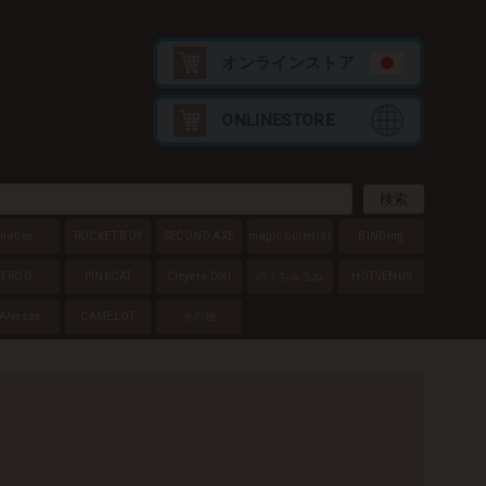
オンラインストア
ONLINESTORE
native
ROCKET BOY
SECOND AXE
magic bullet
(s)
BINDing
FROG
PINKCAT
Cleyera Doll
のくちゅるぬ
HOTVENUS
ANesse
CAMELOT
その他