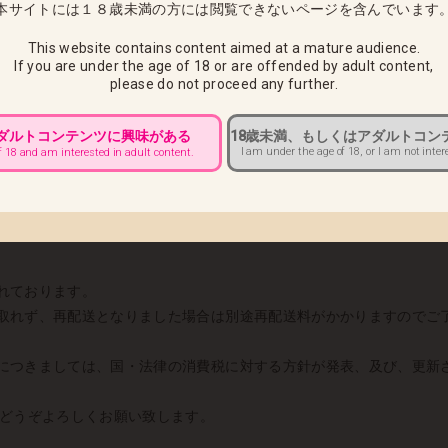
本サイトには１８歳未満の方には閲覧できないページを含んでいます
り施行される消費税率変更に伴い、ネイティブオンラインショップ（以下
くお願い申し上げます。
This website contains content aimed at a mature audience.
If you are under the age of 18 or are offended by adult content,
please do not proceed any further.
アダルトコンテンツに興味がある
18歳未満、もしくはアダルトコン
I am under the age of 18, or I am not inter
f 18 and am interested in adult content.
降となる商品の消費税率は8%が適用されますので、2014年4月以降
れております。
取れず、再配送となりました場合は別途再配送料がかかりますのでご
につきましては、国・法律の消費税に対する方針が発表、及び、更新
をどうぞよろしくお願い致します。