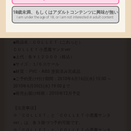
本商品は、WEB通販の受注販売となります。
18歳未満、もしくはアダルトコンテンツに興味が無い
ネイティブホームページよりご予約頂いた方には確実
I am under the age of 18, or I am not interested in adult content.
にお届けする完全受注生産にてご予約承まって
おります。
■商品名：ＣＯＬＬＥＴ（これっと）
ＣＯＬＬＥＴ 小悪魔サンタver.
■上代：各￥１２０００（税込）
■サイズ：１/６スケール
■材質 ：PVC・ABS 塗装済み完成品
■ご予約受け付け期間：2010年6月16日(水) 15:00 ～
2010年6月30日(水) 19:00まで
■発売お届け時期：2010年12月予定
【注意事項】
※「ＣＯＬＬＥＴ」と「ＣＯＬＬＥＴ 小悪魔サンタ
ver.」は、各３個づつ予約可能です。
※「ＣＯＬＬＥＴ」と「ＣＯＬＬＥＴ 小悪魔サンタ