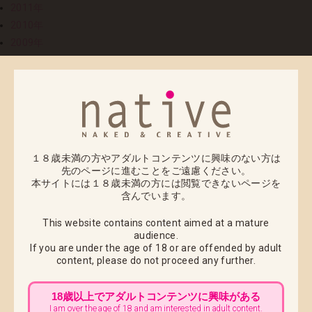
2011年
2010年
2009年
2008年
06
2010.06.16
【ＣＯＬＬＥＴ(コレット)】 再販売及び、【ＣＯＬＬ
ＥＴ 小悪魔サンタver.】予約開始しました！
１８歳未満の方やアダルトコンテンツに興味のない方は
お待たせしました「ＣＯＬＬＥＴ(コレット)」の再販売
先のページに進むことをご遠慮ください。
本サイトには１８歳未満の方には閲覧できないページを
及び、「ＣＯＬＬＥＴ 小悪魔サンタver.」の予約受付を
含んでいます。
開始しました。
This website contains content aimed at a mature
audience.
2010年のクリスマスも、2009年版「ＣＯＬＬＥＴ」と
If you are under the age of 18 or are offended by adult
Ｔｏｎｙ氏の監修のもと登場した2010年版「ＣＯＬＬ
content,
please do not proceed any further.
ＥＴ
小悪魔サンタver.」をお楽しみいただけます。
18歳以上でアダルトコンテンツに興味がある
I am over the age of 18 and am interested in adult content.