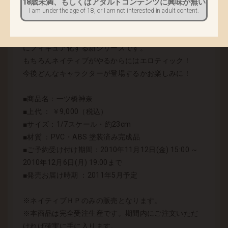
18歳未満、もしくはアダルトコンテンツに興味が無い
下記の日程で受注発売いたしますのでお見逃しなく！
I am under the age of 18, or I am not interested in adult content.
キャラクターズセレクションとは、
ネイティブが厳選した既存のキャラクターをモチーフ
にフィギュア化する新シリーズです。
もちろんネイティブがやるからにはエロティック！
今後どんなキャラクターが登場するかお楽しみに！
■商品名：一ツ橋神奈
■上代 ： ￥9,000（税込）
■サイズ：1/7スケール・約23cm
■材質 ：PVC・ABS 塗装済み完成品
■ご予約受け付け期間：2010年11月12日(金) 15:00 ～
2010年12月6日(月) 19:00まで
■発売お届け時期 ：2011年5月予定
※ネイティブＨＰのみの販売となります。
※本商品は完全受注生産です。期間内にご注文いただ
ければ確実に手に入ります。