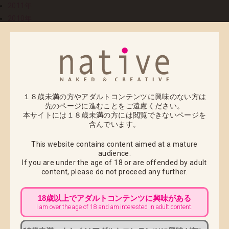
2011年
2010年
2009年
2008年
11
2010.11.08
キャラクターズセレクション第1弾「一ツ橋神奈」ご
予約受付期間のお知らせ
１８歳未満の方やアダルトコンテンツに興味のない方は
先のページに進むことをご遠慮ください。
本サイトには１８歳未満の方には閲覧できないページを
いつもネイティブをご愛顧いただきありがとうござい
含んでいます。
ます。
This website contains content aimed at a mature
audience.
ネイティブでは、このたびキャラクターズセレクショ
If you are under the age of 18 or are offended by adult
content,
please do not proceed any further.
ン第1弾として、クロシェットさんの大人気作品
『あまつみそらに』からヒロインの「一ツ橋神奈」を
18歳以上でアダルトコンテンツに興味がある
邇岐志神奈媛命(にぎしかむねひめのみこと)
I am over the age of 18 and am interested in adult content.
としての姿をフィギュア化しました。