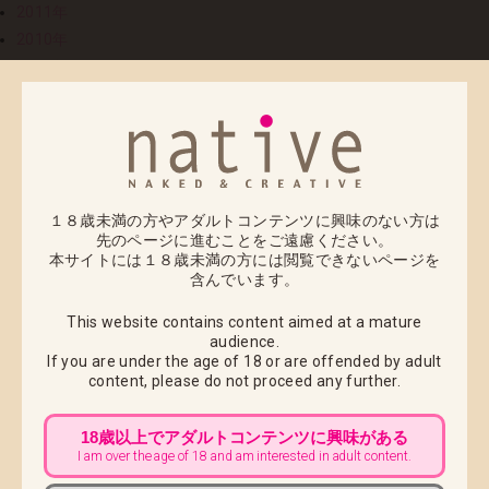
2011年
2010年
2009年
2008年
01
2025.01.24
プレミアムアートフレーム「ノーラ / スィーリ」・イ
ラストキャンバスボード「ノーラ / スィーリ」予約受
１８歳未満の方やアダルトコンテンツに興味のない方は
付開始日のお知らせ
先のページに進むことをご遠慮ください。
本サイトには１８歳未満の方には閲覧できないページを
含んでいます。
新作グッズプレミアムアートフレーム「ノーラ / スィー
リ」・イラストキャンバスボード「ノーラ / スィーリ」
This website contains content aimed at a mature
audience.
の予約受付開始日をお知らせいたします。
If you are under the age of 18 or are offended by adult
content,
please do not proceed any further.
島田フミカネ氏の描く「ノーラ」「スィーリ」のイラ
ストをグッズ化いたしました。
18歳以上でアダルトコンテンツに興味がある
多色の顔料インクを使用した高品位印刷により、画面
I am over the age of 18 and am interested in adult content.
上で見るのとは一味違う、 原画の持つ繊細なラインや