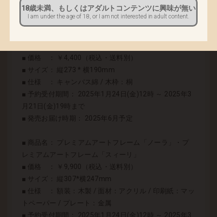
色味を再現したハイクオリティなイラストをお楽しみ
18歳未満、もしくはアダルトコンテンツに興味が無い
頂けます。
I am under the age of 18, or I am not interested in adult content.
■ 商品名： イラストキャンバスボード「ノーラ」・イ
ラストキャンバスボード「スィーリ」
■ 価格 ： ￥4,400（税込・送料別）
■ サイズ： 縦273 * 横190mm
■ 仕様 ： キャンバス綿 / 木枠：桐
■ 予約受付期間： 2025年1月24日(金)12時 ～ 2025年3
月21日(金)19時まで
■ 発売お届け時期： 2025年6月予定
■ 商品名： プレミアムアートフレーム「ノーラ」・プ
レミアムアートフレーム「スィーリ」
■ 価格 ： ￥9,900（税込・送料別）
■ サイズ： 縦307*横247mm
■ 仕様 ： 額装：木製 / 面材：アクリル / 印刷紙：マッ
トペーパー / プレート：金属
■ 予約受付期間： 2025年1月24日(金)12時 ～ 2025年3