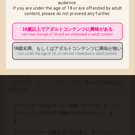
audience.
TEL：03-6832-1339
If you are under the age of 18 or are offended by adult
content,
please do not proceed any further.
■ お買い上げ明細書(納品書)につきまして ■
「お買い上げ明細書(納品書)」は同封サービスは終了い
18歳以上でアダルトコンテンツに興味がある
I am over the age of 18 and am interested in adult content.
たしましたため
マイアカウントページよりダウンロードいただいたも
18歳未満、もしくはアダルトコンテンツに興味が無い
のをご利用いただきますようお願い申し上げます。
I am under the age of 18, or I am not interested in adult content.
2023.12.13
「クラリス・L・リップストップ」予約受付開始日の
お知らせ
クリエイターズコレクション新作「クラリス・L・リッ
プストップ」の予約受付開始日をお知らせいたしま
す。
イラストレーター高峰ナダレ氏が描く、オリジナルバ