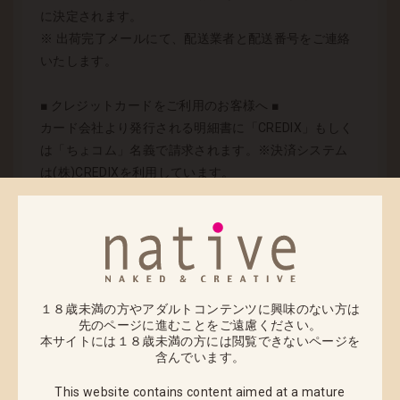
に決定されます。
※ 出荷完了メールにて、配送業者と配送番号をご連絡
いたします。
■ クレジットカードをご利用のお客様へ ■
カード会社より発行される明細書に「CREDIX」もしく
は「ちょコム」名義で請求されます。※決済システム
は(株)CREDIXを利用しています。
クレジットカードの請求内容に関するお問い合わせ
は、(株)CREDIXカスタマーサポートでお電話とメール
にて承っております。
(株)CREDIX カスタマーサポート（24時間365日)
TEL：0570-07-3210
１８歳未満の方やアダルトコンテンツに興味のない方は
先のページに進むことをご遠慮ください。
Eメール：creditinfo@credix-web.co.jp
本サイトには１８歳未満の方には閲覧できないページを
※PHS、CATV（一部事業者）国際電話、プリペイド携
含んでいます。
帯電話からはご利用いただけませんので、 下記の電話
This website contains content aimed at a mature
番号にご連絡ください。