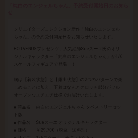
「純白のエンジェルちゃん」予約受付開始日のお知ら
せ
クリエイターズコレクション新作「純白のエンジェル
ちゃん」の予約受付開始日をお知らせいたします。
HOTVENUSプレゼンツ、人気絵師Sueスーエ氏のオリ
ジナルキャラクター「純白のエンジェルちゃん」が1/6
スケールフィギュアで登場！！
胸は【着装状態】と【露出状態】の2つのパターンで楽
しめることに加え、下着はなんとクロッチ部分がフル
オープンなエチエチ仕様でお届けいたします。
■ 商品名： 純白のエンジェルちゃん タペストリーセッ
ト版
■ 作品名： Sueスーエ オリジナルキャラクター
■ 価格 ： ￥29,700（税込・送料別）
■ サイズ： 1/6スケール 全高：約27cm