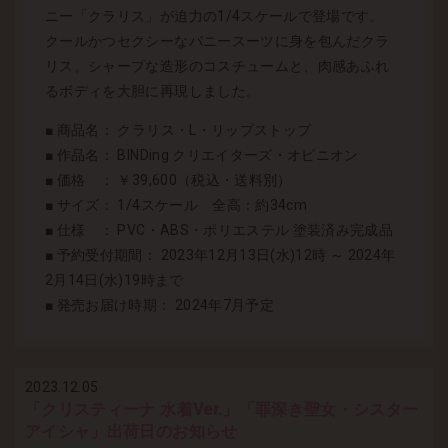
ニー「クラリス」が迫力の1/4スケールで登場です。
クールかつセクシーなバニースーツに身を包んだクラ
リス。シャープな造形のコスチュームと、肉感あふれ
るボディを大胆に再現しました。
■ 商品名： クラリス・L・リップストップ
■ 作品名： BINDing クリエイターズ・オピニオン
■ 価格 ： ￥39,600（税込・送料別）
■ サイズ： 1/4スケール 全高：約34cm
■ 仕様 ： PVC・ABS・ポリエステル 塗装済み完成品
■ 予約受付期間： 2023年12月13日(水)12時 ～ 2024年
2月14日(水)19時まで
■ 発売お届け時期： 2024年7月予定
2023.12.05
「クリスティーナ 水着Ver.」「罪深き聖女・シスター
アイシャ」出荷日のお知らせ