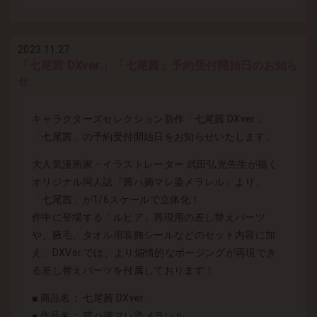
2023.11.27
「七尾茜 DXver.」「七尾茜」予約受付開始日のお知ら
せ
キャラクターズセレクション新作「七尾茜 DXver.」
「七尾茜」の予約受付開始日をお知らせいたします。
大人気漫画家・イラストレーター 武田弘光先生が描く
オリジナル同人誌『茜ハ摘マレ染メラレル』より、
「七尾茜」が1/6スケールで立体化！
作中に登場する「ルビア」再現用の差し替えパーツ
や、腋毛、タオル用装飾シールなどのセット内容に加
え、DXVer.では、より煽情的なポージングが再現でき
る差し替えパーツを付属しております！
■ 商品名： 七尾茜 DXver.
■ 作品名： 茜ハ摘マレ染メラレル