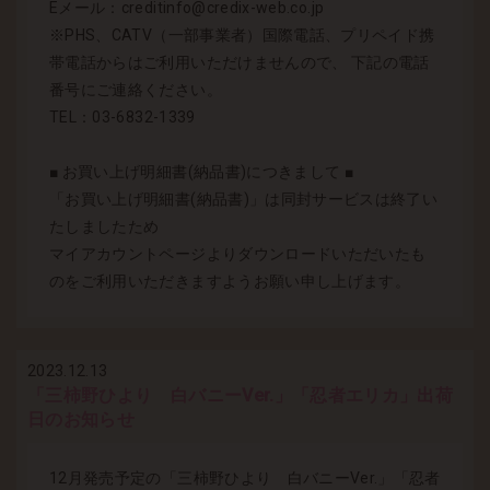
Eメール：creditinfo@credix-web.co.jp
※PHS、CATV（一部事業者）国際電話、プリペイド携
帯電話からはご利用いただけませんので、 下記の電話
番号にご連絡ください。
TEL：03-6832-1339
■ お買い上げ明細書(納品書)につきまして ■
「お買い上げ明細書(納品書)」は同封サービスは終了い
たしましたため
マイアカウントページよりダウンロードいただいたも
のをご利用いただきますようお願い申し上げます。
2023.12.13
「三柿野ひより 白バニーVer.」「忍者エリカ」出荷
日のお知らせ
12月発売予定の「三柿野ひより 白バニーVer.」「忍者