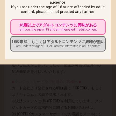
しては、弊社の指定配送業者での発送に切り替えとな
audience.
ります。
If you are under the age of 18 or are offended by adult
content,
please do not proceed any further.
※ 時間帯指定のみ、従来通りご指定頂く事は可能で
す。
18歳以上でアダルトコンテンツに興味がある
※ 配送業者はご注文商品やお届け地域等により自動的
I am over the age of 18 and am interested in adult content.
に決定されます。
※ 出荷完了メールにて、配送業者と配送番号をご連絡
18歳未満、もしくはアダルトコンテンツに興味が無い
いたします。
I am under the age of 18, or I am not interested in adult content.
現時点、未発送のご注文全てが弊社選定対象となりま
すため、 配送業者の営業所止め指定をされている未発
送のご注文がございましたら、配達が可能な住所への
配送先変更をお願いいたします。
■ クレジットカードをご利用のお客様へ ■
カード会社より発行される明細書に「CREDIX」もしく
は「ちょコム」名義で請求されます。
※決済システムは(株)CREDIXを利用しています。 クレ
ジットカードの請求内容に関するお問い合わせは、
(株)CREDIXカスタマーサポートでお電話とメールにて