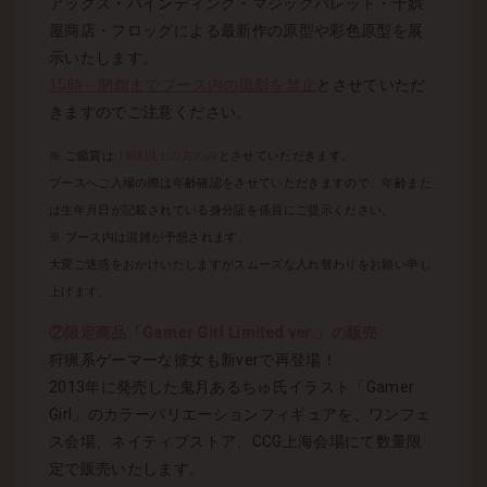
アックス・バインディング・マジックバレット・十娯
屋商店・フロッグによる最新作の原型や彩色原型を展
示いたします。
15時～閉館までブース内の撮影を禁止
とさせていただ
きますのでご注意ください。
※ ご鑑賞は
18歳以上の方のみ
とさせていただきます。
ブースへご入場の際は年齢確認をさせていただきますので、年齢また
は生年月日が記載されている身分証を係員にご提示ください。
※ ブース内は混雑が予想されます。
大変ご迷惑をおかけいたしますがスムーズな入れ替わりをお願い申し
上げます。
②限定商品「Gamer Girl Limited ver.」の販売
狩猟系ゲーマーな彼女も新verで再登場！
2013年に発売した鬼月あるちゅ氏イラスト「Gamer
Girl」のカラーバリエーションフィギュアを、ワンフェ
ス会場、ネイティブストア、CCG上海会場にて数量限
定で販売いたします。