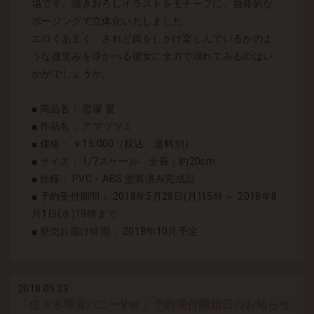
場です。描きおろしイラストをモチーフに、挑発的な
ポージングで立体化いたしました。
エロくあまく、されど罠をしかけ楽しんでいるかのよ
うな微笑みを浮かべる彼女に全力で溺れてみるのはい
かがでしょうか。
■ 商品名： 恋塚 愛
■ 作品名： アマツツミ
■ 価格： ￥15,000（税込・送料別）
■ サイズ： 1/7スケール 全長：約20cm
■ 仕様： PVC・ABS 塗装済み完成品
■ 予約受付期間： 2018年5月28日(月)15時 ～ 2018年8
月1日(水)19時まで
■ 発売お届け時期： 2018年10月予定
2018.05.23
「佐々木琴音バニーVer.」予約受付開始日のお知らせ