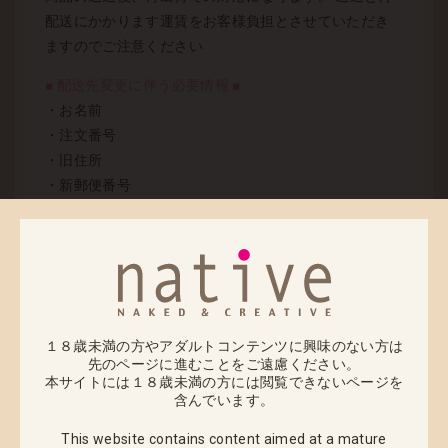
配送にかかります運賃をお客様負担とさせていただき
ますのでご注意ください
■ 配送先変更に伴う必要情報 ■
・お名前
・注文番号
・旧住所
・新郵便番号
・新住所
なお、2017年6月7日（水）より実施の配送業者指定の
対応終了に伴い、営業所止め発送も終了となっており
ます。 未発送のご注文品に関する発送につきましても
お客様に配送業者をご指定いただくサービスを終了と
１８歳未満の方やアダルトコンテンツに興味のない方は
させていただきます。
先のページに進むことをご遠慮ください。
本サイトには１８歳未満の方には閲覧できないページを
※ご注文時にご指定いただいた配送業者とは異なる配
含んでいます。
送業者になる場合がございます。今後の発送に関しま
This website contains content aimed at a mature