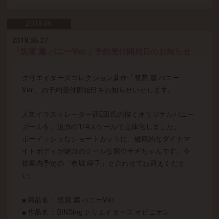
2018.
06
2018.06.27
「筑紫 麗 バニーVer.」予約受付開始日のお知らせ
クリエイターズコレクション新作「筑紫 麗 バニー
Ver.」の予約受付開始日をお知らせいたします。
人気イラストレーター西E田氏の描くオリジナルバニー
ガールを、迫力の1/4スケールで立体化しました。
ボーイッシュなショートカットに、健康的なダイナマ
イトボディが魅力のクールな紫ウサギちゃんです。今
後案内予定の「赤城 曜子」と合わせてお迎えくださ
い。
■ 商品名： 筑紫 麗 バニーVer.
■ 作品名： BINDing クリエイターズ オピニオン