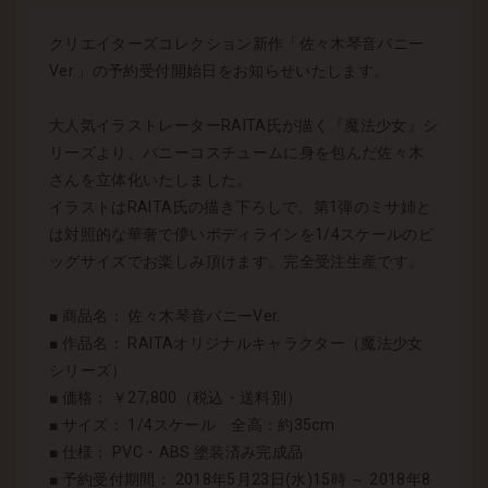
クリエイターズコレクション新作「佐々木琴音バニー
Ver.」の予約受付開始日をお知らせいたします。
大人気イラストレーターRAITA氏が描く『魔法少女』シ
リーズより、バニーコスチュームに身を包んだ佐々木
さんを立体化いたしました。
イラストはRAITA氏の描き下ろしで、第1弾のミサ姉と
は対照的な華奢で儚いボディラインを1/4スケールのビ
ッグサイズでお楽しみ頂けます。完全受注生産です。
■ 商品名： 佐々木琴音バニーVer.
■ 作品名： RAITAオリジナルキャラクター（魔法少女
シリーズ）
■ 価格： ￥27,800（税込・送料別）
■ サイズ： 1/4スケール 全高：約35cm
■ 仕様： PVC・ABS 塗装済み完成品
■ 予約受付期間： 2018年5月23日(水)15時 ～ 2018年8