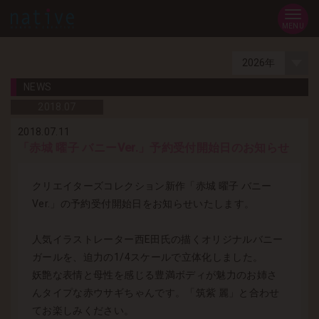
MENU
NEWS
2018.
07
2018.07.11
「赤城 曜子 バニーVer.」予約受付開始日のお知らせ
クリエイターズコレクション新作「赤城 曜子 バニー
Ver.」の予約受付開始日をお知らせいたします。
人気イラストレーター西E田氏の描くオリジナルバニー
ガールを、迫力の1/4スケールで立体化しました。
妖艶な表情と母性を感じる豊満ボディが魅力のお姉さ
んタイプな赤ウサギちゃんです。「筑紫 麗」と合わせ
てお楽しみください。