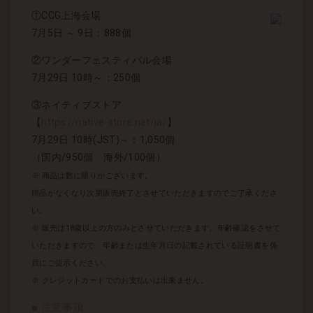
①CCG上海会場
7月5日 ～ 9日：888個
②ワンダーフェスティバル会場
7月29日 10時～：250個
③ネイティブストア
【
https://native-store.net/ja/
】
7月29日 10時(JST)～：1,050個
（国内/950個 海外/100個）
※ 商品は数に限りがございます。
商品がなくなり次第販売終了とさせていただきますのでご了承くださ
い。
※ 販売は18歳以上の方のみとさせていただきます。年齢確認をさせて
いただきますので、年齢または生年月日の記載されている証明書を係
員にご提示ください。
※ クレジットカードでのお支払いは出来ません。
■ 注意事項