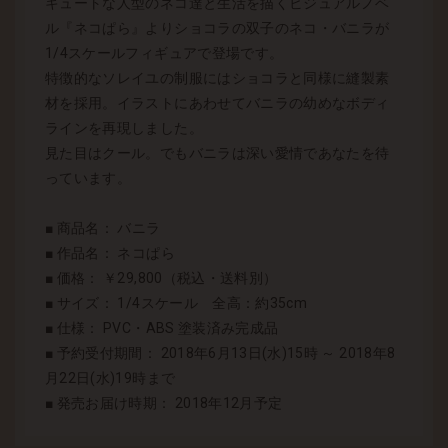
キュートな人型のネコ達と生活を描くビジュアルノベ
ル『ネコぱら』よりショコラの双子のネコ・バニラが
1/4スケールフィギュアで登場です。
特徴的なソレイユの制服にはショコラと同様に縫製素
材を採用。イラストにあわせてバニラの幼めなボディ
ラインを再現しました。
見た目はクール。でもバニラは深い愛情であなたを待
っています。
■ 商品名： バニラ
■ 作品名： ネコぱら
■ 価格： ￥29,800（税込・送料別）
■ サイズ： 1/4スケール 全高：約35cm
■ 仕様： PVC・ABS 塗装済み完成品
■ 予約受付期間： 2018年6月13日(水)15時 ～ 2018年8
月22日(水)19時まで
■ 発売お届け時期： 2018年12月予定