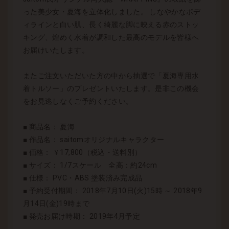
った美少女・夏海を立体化しました。 しなやかなボデ
ィラインと白い肌、長く綺麗な脚に映える赤のストッ
キング、煌めく水着が調和した最高のモデルを皆様へ
お届けいたします。
またご注文いただいた方の中から抽選で「夏海専用水
着トルソー」のプレゼントいたします。是非この機会
をお見逃しなくご予約ください。
■ 商品名： 夏海
■ 作品名： saitomオリジナルキャラクター
■ 価格： ￥17,800（税込・送料別）
■ サイズ： 1/7スケール 全高：約24cm
■ 仕様： PVC・ABS 塗装済み完成品
■ 予約受付期間： 2018年7月10日(火)15時 ～ 2018年9
月14日(金)19時まで
■ 発売お届け時期： 2019年4月予定