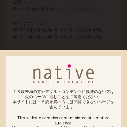
を行います。
期間中予約が出来ませんので、ご注意ください。
■メンテナンス期間
2013年7月4日(木) AM 5：00～8：00 (日本時間)
2013年8月6日(火) AM 5：00～8：00 (日本時間)
2013.06.21
Gift「アーサー」特典付き 取扱いとご予約受付開始日
のお知らせ
Giftの「アーサー」特典付きの通販を取り扱うことにな
１８歳未満の方やアダルトコンテンツに興味のない方は
りました。
先のページに進むことをご遠慮ください。
本サイトには１８歳未満の方には閲覧できないページを
含んでいます。
ネイティブオンライン特典として「大槍葦人氏描き下
ろし18禁イラストA3タペストリー」が付属いたします
This website contains content aimed at a mature
audience.
ので、是非ご利用ください。