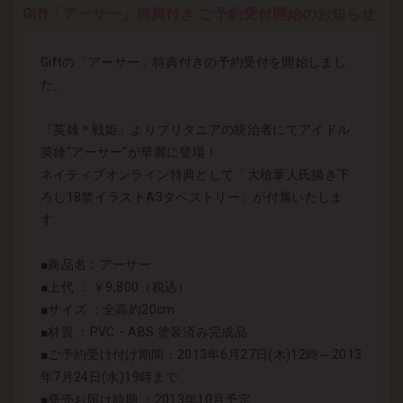
Gift「アーサー」特典付き ご予約受付開始のお知らせ
Giftの「アーサー」特典付きの予約受付を開始しまし
た。
『英雄＊戦姫』よりブリタニアの統治者にてアイドル
英雄“アーサー”が華麗に登場！
ネイティブオンライン特典として「大槍葦人氏描き下
ろし18禁イラストA3タペストリー」が付属いたしま
す。
■商品名：アーサー
■上代 ： ￥9,800（税込）
■サイズ ：全高約20cm
■材質 ：PVC・ABS 塗装済み完成品
■ご予約受け付け期間：2013年6月27日(木)12時～2013
年7月24日(水)19時まで
■発売お届け時期 ：2013年10月予定