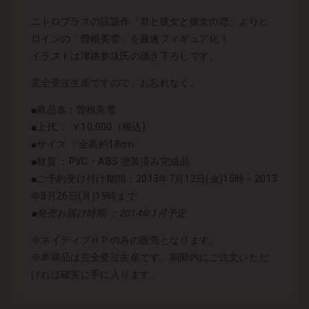
ニトロプラスの話題作「君と彼女と彼女の恋」よりヒ
ロインの「曽根美雪」を最速フィギュア化！
イラストは津路参汰氏の描き下ろしです。
完全受注生産ですので、お忘れなく。
■商品名：曽根美雪
■上代 ： ￥10,000（税込)
■サイズ ：全高約18cm
■材質 ：PVC・ABS 塗装済み完成品
■ご予約受け付け期間：2013年7月12日(金)15時～2013
年8月26日(月)19時まで
■発売お届け時期 ：2014年1月予定
※ネイティブＨＰのみの販売となります。
※本商品は完全受注生産です。期間内にご注文いただ
ければ確実に手に入ります。