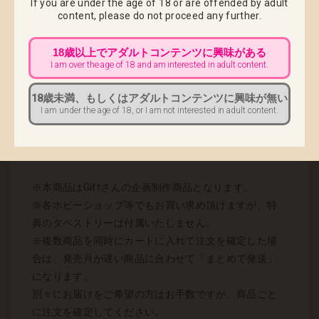
If you are under the age of 18 or are offended by adult
content,
please do not proceed any further.
■商品名：アーサー
18歳以上でアダルトコンテンツに興味がある
■上代 ： ￥9,800（税込）
I am over the age of 18 and am interested in adult content.
■サイズ ：全高約20cm
18歳未満、もしくはアダルトコンテンツに興味が無い
■材質 ：PVC・ABS 塗装済み完成品
I am under the age of 18, or I am not interested in adult content.
■ご予約受け付け期間：2013年6月27日(木)12時～2013
年7月24日(水)19時まで
■発売お届け時期 ：2013年10月予定
※本商品はGiftさんの企画制作商品となります。
※各ホビーショップ等でもお買い求め頂けますが、特
典のタペストリーは付属いたしません。
※複数商品を同時にカートに入れて注文を確定した場
合は、発売月が遅い商品に合わせて「まとめて発送」
になります。
別々にお届けをご希望の方はお手数ですが、商品ごと
に注文を確定してください。