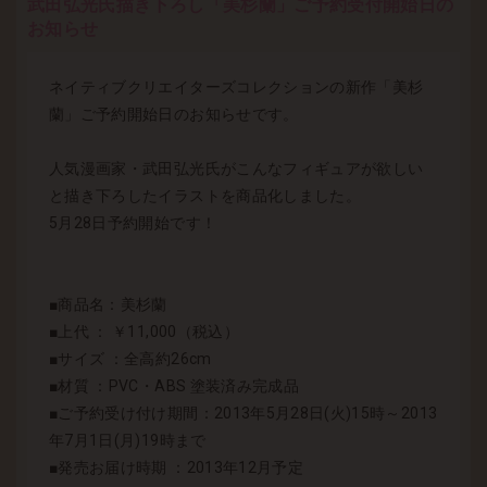
武田弘光氏描き下ろし「美杉蘭」ご予約受付開始日の
お知らせ
ネイティブクリエイターズコレクションの新作「美杉
蘭」ご予約開始日のお知らせです。
人気漫画家・武田弘光氏がこんなフィギュアが欲しい
と描き下ろしたイラストを商品化しました。
5月28日予約開始です！
■商品名：美杉蘭
■上代 ： ￥11,000（税込）
■サイズ ：全高約26cm
■材質 ：PVC・ABS 塗装済み完成品
■ご予約受け付け期間：2013年5月28日(火)15時～2013
年7月1日(月)19時まで
■発売お届け時期 ：2013年12月予定