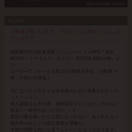
©2016 NITRO ORIGIN
商品情報
小鳥遊小夜いいます、アルバイトに来ましてん。よ
ろしゅう？
絶賛配信中の死者再殺シミュレーションRPG『凍京
NECRO＜トウキョウ・ネクロ＞ SUICIDE MISSION』よ
り
ユーザーアンケート人気1位の実績を誇る「小鳥遊 小
夜」が初の立体化！
元になったイラストは本企画のために考案されたシチ
ュエーション。
潜入調査はお手の物、虚実混交でとらえどころのない
彼女に一体何があったのか…！？
普段の振る舞いからは思いもつかない、あられもなく
絡め取られたこの姿は真実か策略か、
今後の展開も気になるワンシーンとなっております。