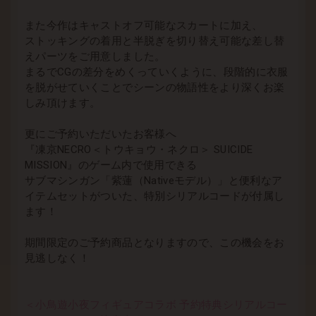
また今作はキャストオフ可能なスカートに加え、
ストッキングの着用と半脱ぎを切り替え可能な差し替
えパーツをご用意しました。
まるでCGの差分をめくっていくように、段階的に衣服
を脱がせていくことでシーンの物語性をより深くお楽
しみ頂けます。
更にご予約いただいたお客様へ
『凍京NECRO＜トウキョウ・ネクロ＞ SUICIDE
MISSION』のゲーム内で使用できる
サブマシンガン「紫蓮（Nativeモデル）」と便利なア
イテムセットがついた、特別シリアルコードが付属し
ます！
期間限定のご予約商品となりますので、この機会をお
見逃しなく！
＜小鳥遊小夜フィギュアコラボ 予約特典シリアルコー