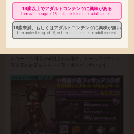
・シリアルコードで入手できるアイテムの内容およ
18歳以上でアダルトコンテンツに興味がある
び仕様は予告なく変更になる可能性があります。
I am over the age of 18 and am interested in adult content.
・シリアルコードの入力については、サービス内容
の変更・終了に伴い、予告なく受付を終了する場合が
18歳未満、もしくはアダルトコンテンツに興味が無い
あります。
I am under the age of 18, or I am not interested in adult content.
・シリアルコードの有効期限は2022年4月30日 23:59
を予定しています。
・【11/25追記】不正な手段によって入手したシリア
ルコードの利用が確認された場合、ゲームアカウント
停止等の対応を取らせて頂く場合がございます。