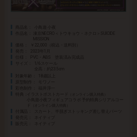
商品名
小鳥遊 小夜
作品名
凍京NECRO＜トウキョウ・ネクロ＞SUICIDE
MISSION
価格
￥22,000（税込・送料別）
発売
2023年1月
仕様
PVC・ABS 塗装済み完成品
サイズ
1/6スケール
全高：約23.5cm
対象年齢
18歳以上
原型制作
モワノー
彩色制作
福井淳一
特典
イラストポストカード
（オンライン購入特典）
小鳥遊小夜フィギュアコラボ 予約特典シリアルコー
ド
（オンライン購入特典）
付属品
スカート、半脱ぎストッキング差し替えパーツ
発売元
ネイティブ
販売元
ネイティブ