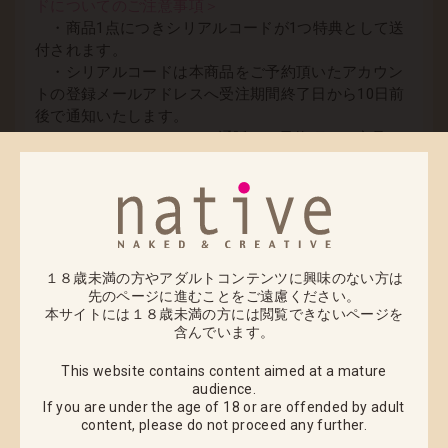
ドについてのご注意事項＞
・商品1点につきシリアルコードが1つ特典として送
付されます。
・シリアルコードは本商品をご予約頂いたアカウン
トの登録メールアドレスへ受注期間終了日から10日前
後で通知いたします。
・nativeSTORE、FANZA通販でご予約頂いた商品の
みの特典となります。
・nativeSTORE、FANZA通販のどちらでご予約され
ても特典内容は同一となります。
・シリアルコード1つにつき、1回までの特典を獲得
できます。
・シリアルコードの入力には、「DMM GAMES版」
１８歳未満の方やアダルトコンテンツに興味のない方は
「FANZA GAMES版」の『凍京NECRO＜トウキョウ・
先のページに進むことをご遠慮ください。
ネクロ＞ SUICIDE MISSION』の登録（無料）が必要で
本サイトには１８歳未満の方には閲覧できないページを
含んでいます。
す。
・シリアルコードを紛失した場合、再発行はできま
This website contains content aimed at a mature
せん。
audience.
・ご予約後のキャンセルは不可とさせていただきま
If you are under the age of 18 or are offended by adult
す。キャンセルや返品があった際、シリアルコードを
content,
please do not proceed any further.
無効とさせていただきますのでご注意ください。