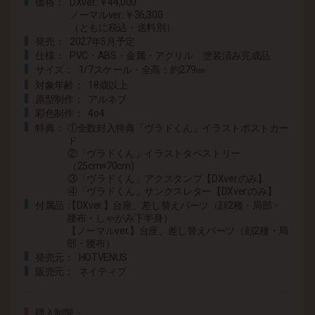
価格
DXver.:￥44,000
ノーマルver.:￥36,300
（ともに税込・送料別）
発売
2027年5月予定
仕様
PVC・ABS・金属・アクリル 塗装済み完成品
サイズ
1/7スケール・全高：約279㎜
対象年齢
18歳以上
原型制作
アルネブ
彩色制作
4o4
特典
①全数封入特典「ヴラドくん」イラストポストカー
ド
②「ヴラドくん」イラストタペストリー
（25cm×70cm)
③「ヴラドくん」アクスタンプ【DXver.のみ】
④「ヴラドくん」サンクスレター【DXver.のみ】
付属品
【DXver.】台座、差し替えパーツ（顔2種・局部・
腰布・しゃがみ下半身）
【ノーマルver.】台座、差し替えパーツ（顔2種・局
部・腰布）
発売元
HOTVENUS
販売元
ネイティブ
購入制限