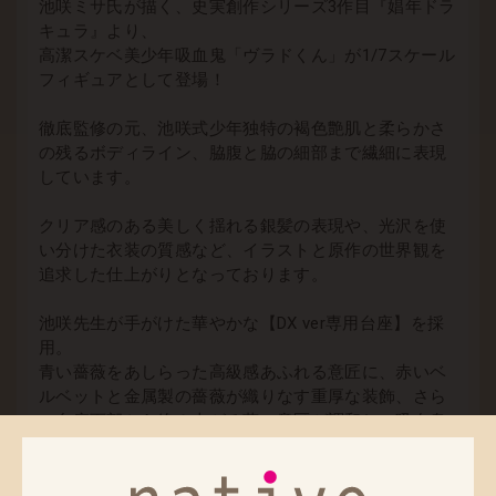
池咲ミサ氏が描く、史実創作シリーズ3作目『娼年ドラ
キュラ』より、
高潔スケベ美少年吸血鬼「ヴラドくん」が1/7スケール
フィギュアとして登場！
徹底監修の元、池咲式少年独特の褐色艶肌と柔らかさ
の残るボディライン、脇腹と脇の細部まで繊細に表現
しています。
クリア感のある美しく揺れる銀髪の表現や、光沢を使
い分けた衣装の質感など、イラストと原作の世界観を
追求した仕上がりとなっております。
池咲先生が手がけた華やかな【DX ver専用台座】を採
用。
青い薔薇をあしらった高級感あふれる意匠に、赤いベ
ルベットと金属製の薔薇が織りなす重厚な装飾、さら
に台座下部から絡み上がる蔓の意匠が調和し、吸血鬼
の美少年が持つ妖しくも優雅な魅力を一層際立たせま
す。