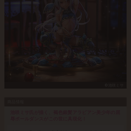
©池咲ミサ
商品情報
池咲ミサ氏が描く、褐色銀髪アラビアン美少年の屈
辱ポールダンスがこの世に具現化！