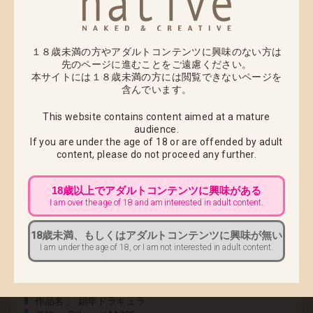
また、豊富な差し替えパーツが付属する豪華仕様にも
注目です。
・顔表情パーツ：3種（通常顔・怯える顔・舌ペロ顔）
１８歳未満の方やアダルトコンテンツに興味のない方は
・局部パーツと差分に応じた腰布パーツ：2種
先のページに進むことをご遠慮ください。
・ポーズの差分に応じた下半身パーツ：2種（片足立ち
本サイトには１８歳未満の方には閲覧できないページを
含んでいます。
ポーズ・【DXver.限定】しゃがみポーズ）
充実した差し替えパーツで組み合わせはご自由に！
This website contains content aimed at a mature
audience.
さらにDXver.ではイラストタペストリーだけでなく、
If you are under the age of 18 or are offended by adult
アクスタンプとサンクスレターを購入特典としてご用
content,
please do not proceed any further.
意しました。
少年君主の誇り高き痴態をバリエーション豊かに楽し
18歳以上でアダルトコンテンツに興味がある
めるフィギュアを、ぜひお手元でご堪能ください。
I am over the age of 18 and am interested in adult content.
18歳未満、もしくはアダルトコンテンツに興味が無い
■ 「ヴラドくん ノーマル版」のご予約はこちら
I am under the age of 18, or I am not interested in adult content.
商品名
ヴラドくん
作品名
娼年ドラキュラ