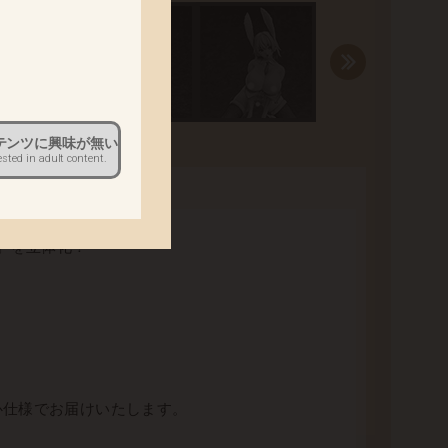
。
テンツに興味が無い
ested in adult content.
体化！
」を立体化！
心仕様でお届けいたします。