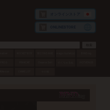
オンラインストア
ONLINESTORE
native
ROCKET BOY
SECOND AXE
magic bullet
(s)
BINDing
FROG
PINKCAT
Cleyera Doll
のくちゅるぬ
HOTVENUS
ANesse
CAMELOT
その他