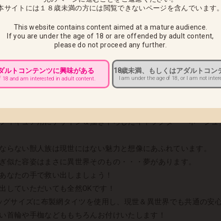
本サイトには１８歳未満の方には閲覧できないページを含んでいます
This website contains content aimed at a mature audience.
If you are under the age of 18 or are offended by adult content,
please do not proceed any further.
アダルトコンテンツに興味がある
18歳未満、もしくはアダルトコン
I am under the age of 18, or I am not inter
f 18 and am interested in adult content.
がフィギュア用にデザイン＆描き下ろした「ネージュ」を立
フィギュア用にデザイン＆描き下ろしたキャラクター「ネージュ
ならない獣人族は現世にはない魅力と想像にあふれています。
ぎ似た容姿はまさに異世界そのもの・・・夢があります。
あなたの手で救い出しましょう！
出していただいても全然OKです！
ビッグサイズに布製網タイツを使用し、現世＆異世界でも共通の安
い首輪や手枷などももちろんお付けいたします！