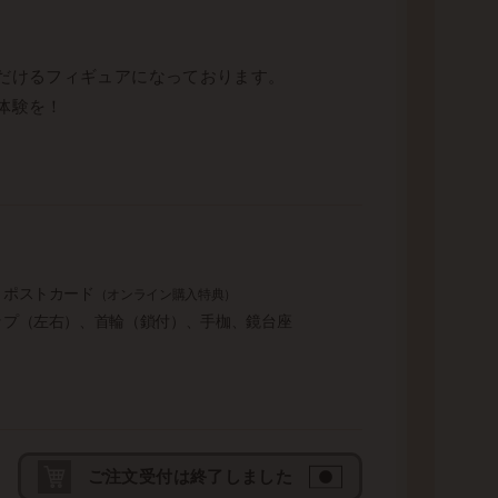
だけるフィギュアになっております。
体験を！
トポストカード
（オンライン購入特典）
ップ（左右）、首輪（鎖付）、手枷、鏡台座
ご注文受付は終了しました