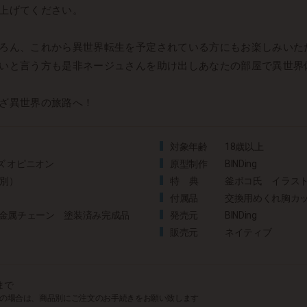
上げてください。
ろん、これから異世界転生を予定されている方にもお楽しみいた
いと言う方も是非ネージュさんを助け出しあなたの部屋で異世界
ざ異世界の旅路へ！
対象年齢
18歳以上
ーズ オピニオン
原型制作
BINDing
料別）
特典
釜ボコ氏 イラス
付属品
交換用めくれ胸カ
鏡・金属チェーン 塗装済み完成品
発売元
BINDing
販売元
ネイティブ
まで
めの場合は、商品別にご注文のお手続きをお願い致します