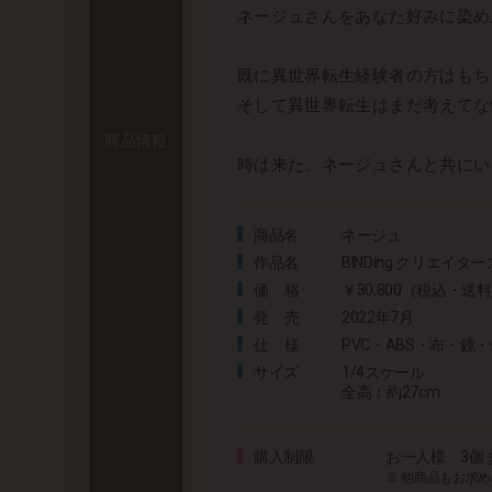
ネージュさんをあなた好みに染め
既に異世界転生経験者の方はもち
そして異世界転生はまだ考えてな
商品情報
時は来た、ネージュさんと共にい
商品名
ネージュ
作品名
BINDing クリエイタ
価格
￥30,800（税込・送
発売
2022年7月
仕様
PVC・ABS・布・
サイズ
1/4スケール
全高：約27cm
購入制限
お一人様 3個
※ 他商品もお求