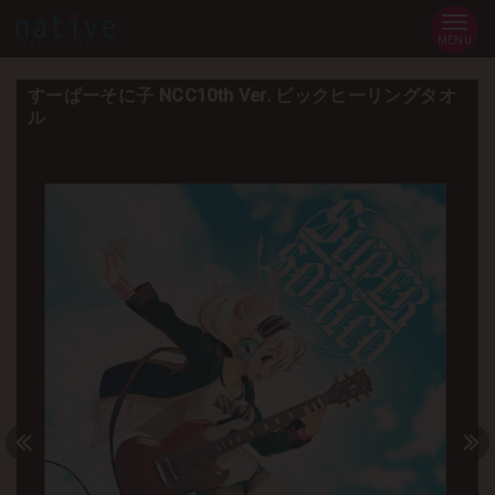
MENU
すーぱーそに子 NCC10th Ver. ビックヒーリングタオ
ル