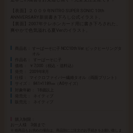
【表面】２００９年NITRO SUPER SONIC 10th
ANNVERSARY新規書き下ろし公式イラスト。
【裏面】2007年テレホンカード用に書き下ろされた、
爽やかで色気溢れる夏Verのイラスト。
商品名
すーぱーそに子 NCC10th Ver. ビックヒーリングタ
オル
作品名
すーぱーそに子
価格
￥7,000（税込・送料込）
発売
2009年8月
仕様
マイクロファイバー繊維タオル（両面プリント）
サイズ
841×1189㎜（A0サイズ）
対象年齢
18歳以上
発売元
ネイティブ
販売元
ネイティブ
購入制限
お一人様 3個まで
※ 他商品もお求めの場合は、商品別にご注文のお手続きをお願い致しま