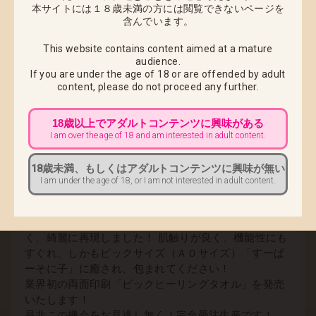
本サイトには１８歳未満の方には閲覧できないページを
いつも側にいてほしいと感じる親近感のわく、普通の
含んでいます。
音楽好きな女の子。
それが「すーぱーそに子」の魅力です。
This website contains content aimed at a mature
audience.
津路参太氏は昨年発売され大ヒットのPCゲーム人生リ
If you are under the age of 18 or are offended by adult
ベンジADV「スマガ」のキャラクター原画を担当し、
content,
please do not proceed any further.
2009年6月26日に発売されます、続編の「スマガスペ
シャル」もキャラクター原画を担当されます。現在も
18歳以上でアダルトコンテンツに興味がある
っとも旬な、イラストレーターです!!!
I am over the age of 18 and am interested in adult content.
そこでネイティブとしまして、今後シリーズとして展
開していきます、ネイティブグッズシリーズの第一弾
18歳未満、もしくはアダルトコンテンツに興味が無い
としまして、高画質プリントを可能にした、高品質素
I am under the age of 18, or I am not interested in adult content.
材マイクロファイバー製ビックタオルをニトロスーパ
ーソニック１０周年記念の公式パンフレット用の新規
書き下ろし「すーぱーそに子」のイラストを発色良
く、綺麗に再現しました！ 肌触りが良く、機能性にも
すぐれ、しかもビックサイズ（Ａ０サイズ）「すーぱ
ーそに子」に癒され、包まれてください！
業界初の両面印刷「ビックヒーリングタオル」を発売
いたします！
是非この機会をお見逃し無く！完全受注生産です！