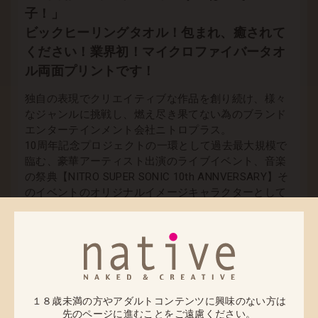
子！」
ビックヒーリングタオル！包まれ、癒されて
ください！業界初！マイクロファイバータオ
ル両面プリントです！
独自の表現でクリエイティブな作品を創り続け、様々
なジャンルに挑戦し、燃え尽き果てない為のブランド
エンターテインメント会社ニトロプラス。
10周年記念プロジェクトの一環として過去最大規模で
臨む、豪華アーティスト出演のライブイベント、音楽
の祭典【NITRO SUPER SONIC 10th ANNVERSARY】そ
のイベントのオリジナルイメージキャラクターとして
生み出された津路参太氏の描く「すーぱーそに子」
は、イメージキャラクターの枠からスピンオフしてユ
ーザーの支持を得ました。
津路参太氏独特のやわらかいタッチで描かれる「すー
ぱーそに子」は、日常に溶け込んだシチュエーショ
ン、あどけない表情、癒しに満ち溢れた笑顔、もちろ
１８歳未満の方やアダルトコンテンツに興味のない方は
ん抜群なプロポーション。
先のページに進むことをご遠慮ください。