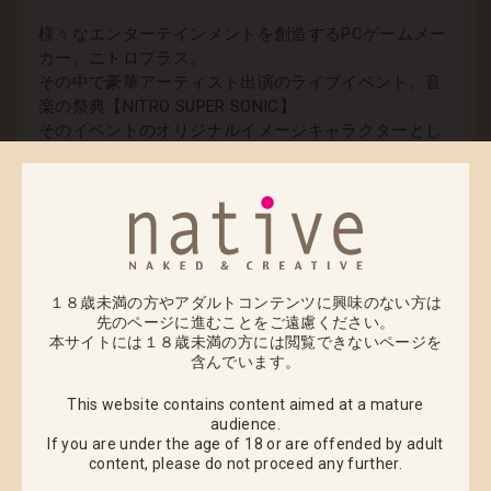
様々なエンターテインメントを創造するPCゲームメー
カー。ニトロプラス。
その中で豪華アーティスト出演のライブイベント、音
楽の祭典【NITRO SUPER SONIC】
そのイベントのオリジナルイメージキャラクターとし
て生み出された津路参太氏の描く「すーぱーそに子」
は、
イメージキャラクターの枠からスピンオフしてユーザ
ーの支持を得ました。
津路参太氏独特のやわらかいタッチで描かれる「すー
ぱーそに子」は、
１８歳未満の方やアダルトコンテンツに興味のない方は
日常に溶け込んだシチュエーション、あどけない表
先のページに進むことをご遠慮ください。
情、癒しに満ち溢れた笑顔、もちろん抜群なプロポー
本サイトには１８歳未満の方には閲覧できないページを
含んでいます。
ション。
いつも側にいてほしいと感じる親近感のわく、普通の
This website contains content aimed at a mature
音楽好きな女の子。
audience.
それが「すーぱーそに子」の魅力です。
If you are under the age of 18 or are offended by adult
そのすーぱーそに子をネイティブらしく、エロティッ
content,
please do not proceed any further.
ク且つ大胆な構図で完全オリジナル書き下ろしイラス