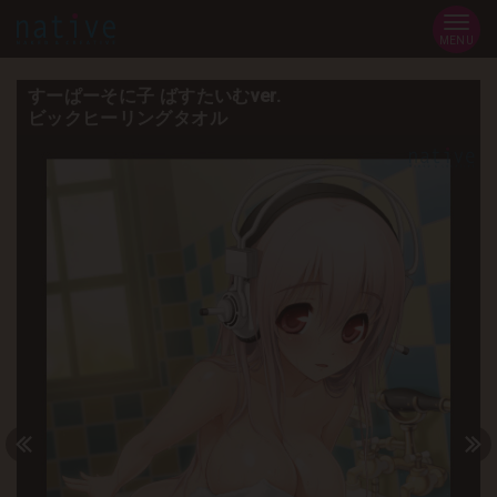
MENU
すーぱーそに子 ばすたいむver.
ビックヒーリングタオル