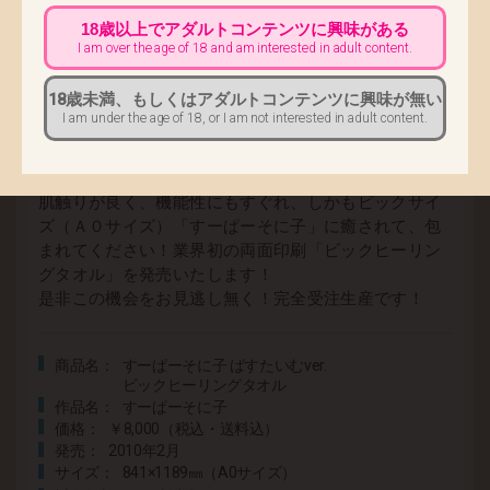
トです。
18歳以上でアダルトコンテンツに興味がある
そに子の普通の生活に溶け込んだ日々日常で密やかな
I am over the age of 18 and am interested in adult content.
入浴シーンを、お楽しみ下さい！！！
18歳未満、もしくはアダルトコンテンツに興味が無い
高画質プリントを可能にした、高品質素材マイクロフ
I am under the age of 18, or I am not interested in adult content.
ァイバー製ビックタオル迫力有る
「すーぱーそに子」のイラストを発色良く、綺麗に再
現しました！
肌触りが良く、機能性にもすぐれ、しかもビックサイ
ズ（Ａ０サイズ）「すーぱーそに子」に癒されて、包
まれてください！業界初の両面印刷「ビックヒーリン
グタオル」を発売いたします！
是非この機会をお見逃し無く！完全受注生産です！
商品名
すーぱーそに子 ばすたいむver.
ビックヒーリングタオル
作品名
すーぱーそに子
価格
￥8,000（税込・送料込）
発売
2010年2月
サイズ
841×1189㎜（A0サイズ）