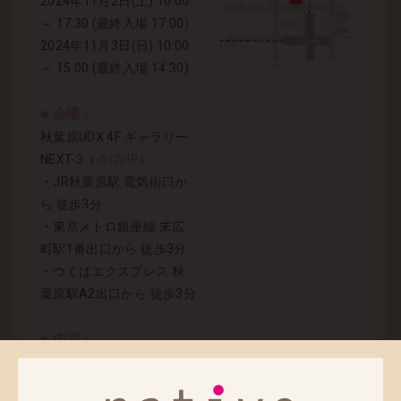
2024年11月2日(土) 10:00
～ 17:30 (最終入場 17:00)
2024年11月3日(日) 10:00
～ 15:00 (最終入場 14:30)
■ 会場：
秋葉原UDX 4F ギャラリー
NEXT-3（
会場HP
）
・JR秋葉原駅 電気街口か
ら 徒歩3分
・東京メトロ銀座線 末広
町駅1番出口から 徒歩3分
・つくばエクスプレス 秋
葉原駅A2出口から 徒歩3分
■ 内容：
ネイティブ、ロケットボー
イ、マジックバレット、バ