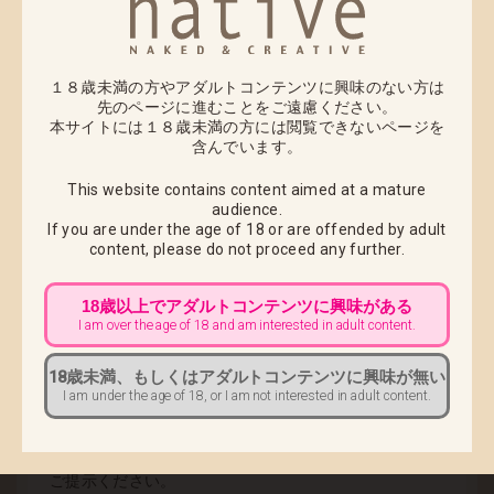
インディング、
フロッグ、ピンクキャッ
ト、のくちゅるぬ、
１８歳未満の方やアダルトコンテンツに興味のない方は
HOTVENUS、Unboundに
先のページに進むことをご遠慮ください。
よる、最新作の原型・彩色
本サイトには１８歳未満の方には閲覧できないページを
原形を展示いたします。
含んでいます。
※物販の予定はございませ
This website contains content aimed at a mature
ん
audience.
If you are under the age of 18 or are offended by adult
content,
please do not proceed any further.
■ 入場料：
無料
18歳以上でアダルトコンテンツに興味がある
※ご入場は
18歳以上
の方の
I am over the age of 18 and am interested in adult content.
みとさせていただきます。
18歳未満、もしくはアダルトコンテンツに興味が無い
■ ご入場時に必要なもの：
I am under the age of 18, or I am not interested in adult content.
・ご入場の際に年齢確認をさせて頂きますので、
年齢
または生年月日が記載されている証明書
をスタッフへ
ご提示ください。