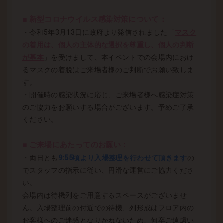
■ 新型コロナウイルス感染対策について：
・令和5年3月13日に政府より発信されました「
マスク
の着用は、個人の主体的な選択を尊重し、個人の判断
が基本
」を受けまして、本イベントでの会場内におけ
るマスクの着脱はご来場者様のご判断でお願い致しま
す。
・開催時の感染状況に応じ、ご来場者様へ感染症対策
のご協力をお願いする場合がございます。予めご了承
ください。
■ ご来場にあたってのお願い：
・両日とも
9:55頃より入場整理を行わせて頂きます
の
でスタッフの指示に従い、円滑な運営にご協力くださ
い。
会場内は待機列をご用意するスペースがございませ
ん。入場整理前の付近での待機、列形成はフロア内の
お客様へのご迷惑となりかねないため、何卒ご遠慮い