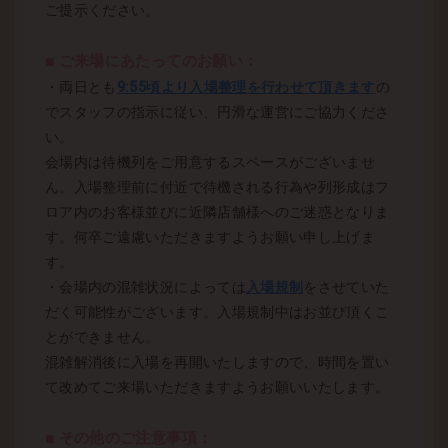
ご提示ください。
■ ご来場にあたってのお願い：
・両日とも
9:55頃より入場整理を行わせて頂きます
の
でスタッフの指示に従い、円滑な運営にご協力くださ
い。
会場内は待機列をご用意するスペースがございませ
ん。入場整理前に付近で待機される行為や列形成はフ
ロア内のお客様並びに近隣店舗様へのご迷惑となりま
す。何卒ご遠慮いただきますようお願い申し上げま
す。
・会場内の混雑状況によっては
入場規制
をさせていた
だく可能性がございます。入場規制中はお並び頂くこ
とができません。
混雑解消後に入場を再開いたしますので、時間を置い
て改めてご来場いただきますようお願いいたします。
■ その他のご注意事項：