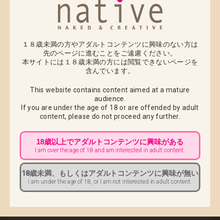
■ 内容：
ネイティブ、ロケットボー
イ、マジックバレット、バ
インディング、
１８歳未満の方やアダルトコンテンツに興味のない方は
フロッグ、ピンクキャッ
先のページに進むことをご遠慮ください。
本サイトには１８歳未満の方には閲覧できないページを
ト、のくちゅるぬ、
含んでいます。
HOTVENUSによる、最新作
の原型・彩色原形を展示い
This website contains content aimed at a mature
audience.
たします。
If you are under the age of 18 or are offended by adult
content,
please do not proceed any further.
■ 入場料：
無料
18歳以上でアダルトコンテンツに興味がある
※ご入場は
18歳以上
の方の
I am over the age of 18 and am interested in adult content.
みとさせていただきます。
18歳未満、もしくはアダルトコンテンツに興味が無い
I am under the age of 18, or I am not interested in adult content.
■ ご入場時に必要なもの：
・ご入場の際に年齢確認をさせて頂きますので、
年齢
または生年月日が記載されている証明書
をスタッフへ