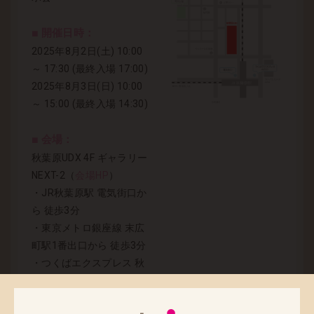
■ 開催日時：
2025年8月2日(土) 10:00
～ 17:30 (最終入場 17:00)
2025年8月3日(日) 10:00
～ 15:00 (最終入場 14:30)
■ 会場：
秋葉原UDX 4F ギャラリー
NEXT-2（
会場HP
）
・JR秋葉原駅 電気街口か
ら 徒歩3分
・東京メトロ銀座線 末広
町駅1番出口から 徒歩3分
・つくばエクスプレス 秋
葉原駅A2出口から 徒歩3分