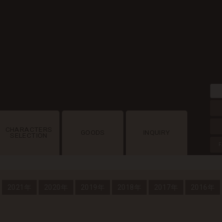
CHARACTERS
GOODS
INQUIRY
SELECTION
F
2021年
2020年
2019年
2018年
2017年
2016年