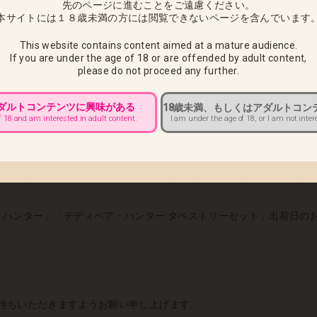
先のページに進むことをご遠慮ください。
eb.co.jp
本サイトには１８歳未満の方には閲覧できないページを含んでいます
者）国際電話、プリペイド携帯電話からはご利用いただけませんので、
This website contains content aimed at a mature audience.
If you are under the age of 18 or are offended by adult content,
please do not proceed any further.
につきまして ■
)」は同封サービスは終了いたしましたため
アダルトコンテンツに興味がある
18歳未満、もしくはアダルトコン
ウンロードいただいたものをご利用いただきますようお願い申し上げ
I am under the age of 18, or I am not inter
f 18 and am interested in adult content.
・ハンター」「テディベア・ハンター タペストリーセット」
・ハンター」「テディベア・ハンター タペストリーセット」出荷日の
待ちいただきますようお願い申し上げます。