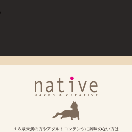
■
頂く事は可能です。
お届け地域等により自動的に決定されます。
送業者と配送番号をご連絡いたします。
お客様へ ■
書に「CREDIX」もしくは「ちょコム」名義で請求されます。※決済シス
関するお問い合わせは、(株)CREDIXカスタマーサポートでお電話
ート（24時間365日)
１８歳未満の方やアダルトコンテンツに興味のない方は