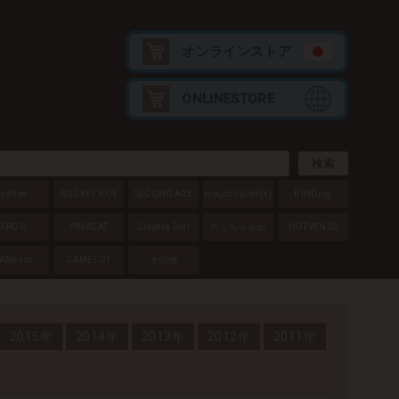
オンラインストア
ONLINESTORE
native
ROCKET BOY
SECOND AXE
magic bullet
(s)
BINDing
FROG
PINKCAT
Cleyera Doll
のくちゅるぬ
HOTVENUS
ANesse
CAMELOT
その他
2015年
2014年
2013年
2012年
2011年