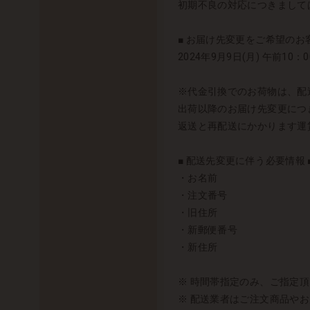
初期不良の対応につきまして
■ お届け先変更をご希望のお客
2024年9月9日(月) 午前
※代金引換でのお荷物は、配
出荷以降のお届け先変更につ
返送と再配送にかかります運
■ 配送先変更に伴う必要情報 
・お名前
・注文番号
・旧住所
・新郵便番号
・新住所
※ 時間帯指定のみ、ご指定
※ 配送業者はご注文商品や