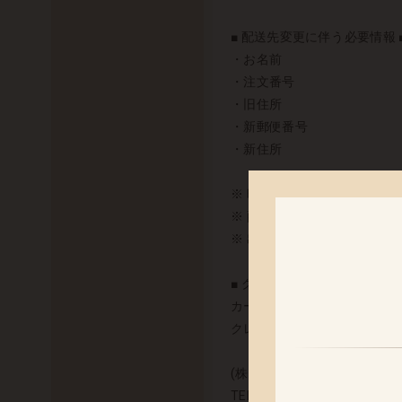
■ 配送先変更に伴う必要情報 
・お名前
・注文番号
・旧住所
・新郵便番号
・新住所
※ 時間帯指定のみ、ご指定
※ 配送業者はご注文商品や
※ 出荷完了メールにて、配
■ クレジットカードをご利用の
カード会社より発行される明細
クレジットカードの請求内容に
(株)CREDIX カスタマーサポ
TEL：0570-07-3210