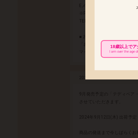
Eメール：creditinfo@credix-w
※PHS、CATV（一部事業
TEL：03-6832-1339
■ お買い上げ明細書(納品書)
「お買い上げ明細書(納品書
18歳以上で
マイアカウントページよりダ
I am over the age o
「テディベア
2024.09.05
9月発売予定の「テディベア
させていただきます。
2024年9月12日(木) 出荷予定
商品の発送まで今しばらくお