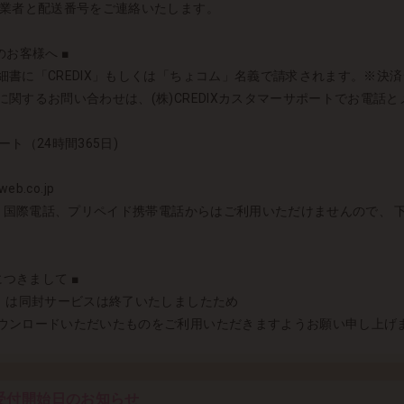
送業者と配送番号をご連絡いたします。
お客様へ ■
書に「CREDIX」もしくは「ちょコム」名義で請求されます。※決済シス
関するお問い合わせは、(株)CREDIXカスタマーサポートでお電話
ート（24時間365日)
eb.co.jp
者）国際電話、プリペイド携帯電話からはご利用いただけませんので、
につきまして ■
)」は同封サービスは終了いたしましたため
ウンロードいただいたものをご利用いただきますようお願い申し上げ
受付開始日のお知らせ