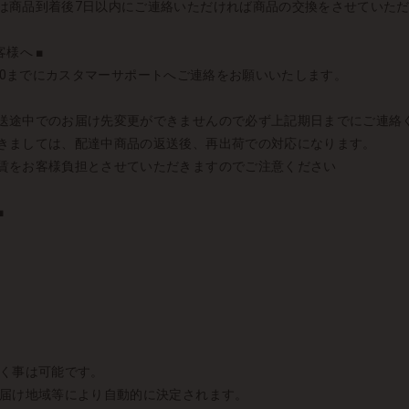
は商品到着後7日以内にご連絡いただければ商品の交換をさせていた
様へ ■
10：00までにカスタマーサポートへご連絡をお願いいたします。
送途中でのお届け先変更ができませんので必ず上記期日までにご連絡
きましては、配達中商品の返送後、再出荷での対応になります。
賃をお客様負担とさせていただきますのでご注意ください
■
頂く事は可能です。
お届け地域等により自動的に決定されます。