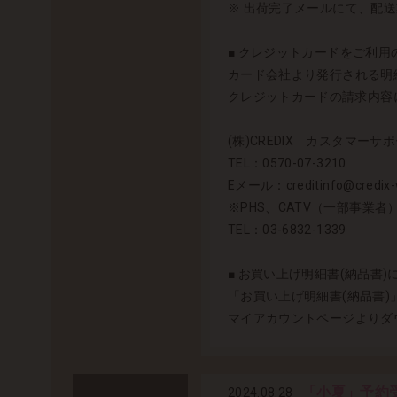
※ 出荷完了メールにて、配
■ クレジットカードをご利用の
カード会社より発行される明細
クレジットカードの請求内容に
(株)CREDIX カスタマーサポ
TEL：0570-07-3210
Eメール：creditinfo@credix-w
※PHS、CATV（一部事業
TEL：03-6832-1339
■ お買い上げ明細書(納品書)
「お買い上げ明細書(納品書
マイアカウントページよりダ
「小夏」予約
2024.08.28