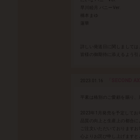
早川睦月 バニーVer.
橋本まゆ
蓮華
詳しい発送日に関しましては
皆様の御期待に添えるよう引
「SECOND A
2023.01.16
平素は格別のご愛顧を賜り、
2023年1月発売を予定しており
品質の向上と生産上の都合に
ご注文いただいておりますお
心よりお詫び申し上げますと