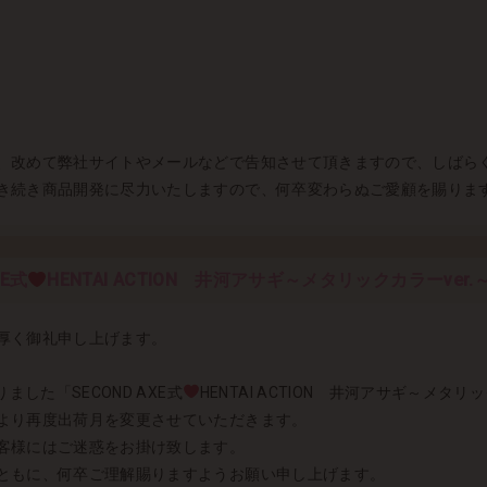
、改めて弊社サイトやメールなどで告知させて頂きますので、しばら
き続き商品開発に尽力いたしますので、何卒変わらぬご愛顧を賜りま
XE式
HENTAI ACTION 井河アサギ～メタリックカラーve
厚く御礼申し上げます。
ました「SECOND AXE式
HENTAI ACTION 井河アサギ～メタ
より再度出荷月を変更させていただきます。
客様にはご迷惑をお掛け致します。
ともに、何卒ご理解賜りますようお願い申し上げます。