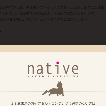
送途中でのお届け先変更ができませんので必ず上記期日までにご連絡
きましては、配達中商品の返送後、再出荷での対応になります。
賃をお客様負担とさせていただきますのでご注意ください
■
水）より実施の配送業者指定の対応終了に伴い、営業所止め発送も終了と
をご指定いただくサービスを終了とさせていただきます。
た配送業者とは異なる配送業者になる場合がございます。
弊社の指定配送業者での発送に切り替えとなります。
１８歳未満の方やアダルトコンテンツに興味のない方は