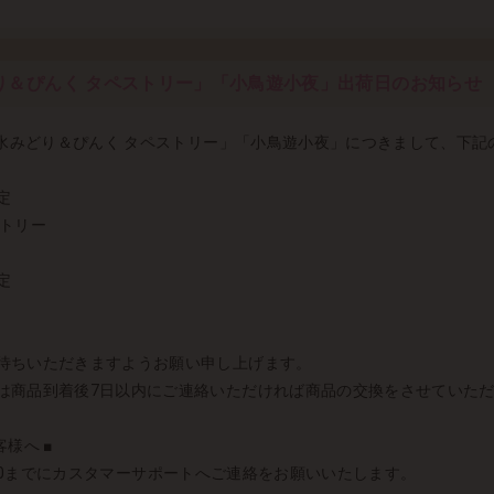
り＆ぴんく タペストリー」「小鳥遊小夜」出荷日のお知らせ
好久水みどり＆ぴんく タペストリー」「小鳥遊小夜」につきまして、下
予定
ストリー
予定
待ちいただきますようお願い申し上げます。
は商品到着後7日以内にご連絡いただければ商品の交換をさせていた
様へ ■
前10:00までにカスタマーサポートへご連絡をお願いいたします。