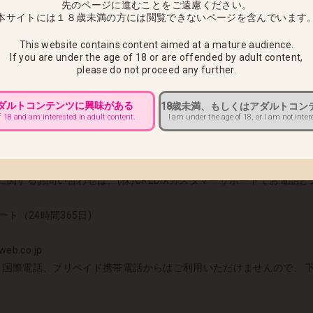
先のページに進むことをご遠慮ください。
本サイトには１８歳未満の方には閲覧できないページを含んでいます
りご指定頂く事は可能です。
お届け地域等により自動的に決定されます。
This website contains content aimed at a mature audience.
If you are under the age of 18 or are offended by adult content,
送業者と配送番号をご連絡いたします。
please do not proceed any further.
が弊社選定対象となりますため、 配送業者の営業所止め指定をされて
アダルトコンテンツに興味がある
18歳未満、もしくはアダルトコン
いいたします。
I am under the age of 18, or I am not inter
f 18 and am interested in adult content.
お客様へ ■
書に「CREDIX」もしくは「ちょコム」名義で請求されます。※決済シス
関するお問い合わせは、(株)CREDIXカスタマーサポートでお電話
ート（24時間365日)
eb.co.jp
）国際電話、プリペイド携帯電話からはご利用いただけませんので、 下記の