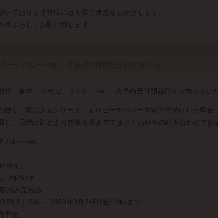
頂いております皆様には大変ご迷惑をおかけします。
何卒よろしくお願い致します。
ビーチバレーver.」予約受付開始日のお知らせ
作「倉本エリカ ビーチバレーver.」の予約受付開始日をお知らせい
A氏の描く「魔法少女シリーズ」よりビーチバレー衣装で日焼けした褐色
属し、日焼け跡がより想像を掻き立てます！お好みの組み合わせでお
バレーver.
・送料別）
高：約25cm
 塗装済み完成品
3日(月)12時 ～ 2023年3月24日(金)19時まで
8月予定