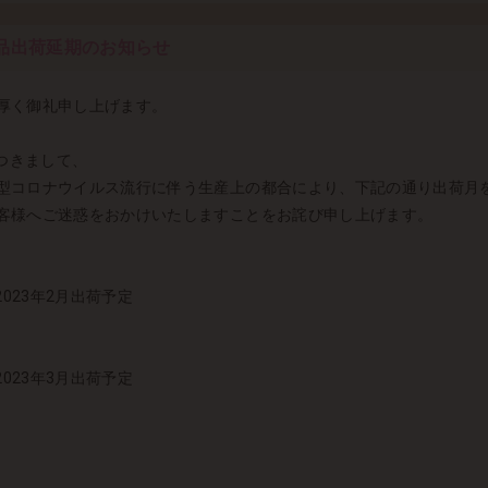
 商品出荷延期のお知らせ
厚く御礼申し上げます。
につきまして、
型コロナウイルス流行に伴う生産上の都合により、下記の通り出荷月
客様へご迷惑をおかけいたしますことをお詫び申し上げます。
2023年2月出荷予定
2023年3月出荷予定