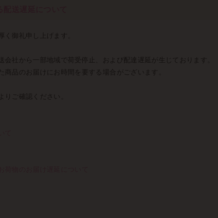
る配送遅延について
厚く御礼申し上げます。
送会社から一部地域で荷受停止、および配達遅延が生じております。
た商品のお届けにお時間を要する場合がございます。
よりご確認ください。
いて
お荷物のお届け遅延について