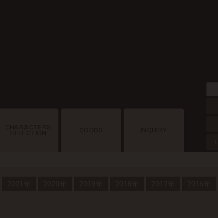
CHARACTERS
GOODS
INQUIRY
SELECTION
F
2021年
2020年
2019年
2018年
2017年
2016年