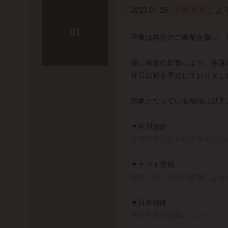
天候不良によ
2023.01.25
01
平素は格別のご高配を賜り、
強い寒波の影響により、各運
近日出荷を予定しておりまし
対象となっている地域は以下
▼佐川急便
天候不良による配送遅延につ
▼ヤマト運輸
非常に強い寒気の影響による
▼日本郵便
天候不良の影響について