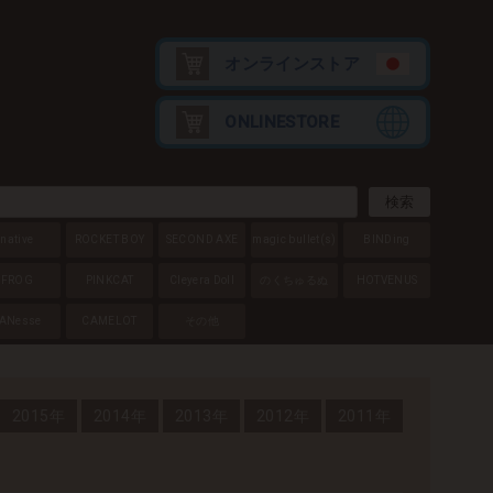
オンラインストア
ONLINESTORE
native
ROCKET BOY
SECOND AXE
magic bullet
(s)
BINDing
FROG
PINKCAT
Cleyera Doll
のくちゅるぬ
HOTVENUS
ANesse
CAMELOT
その他
2015年
2014年
2013年
2012年
2011年