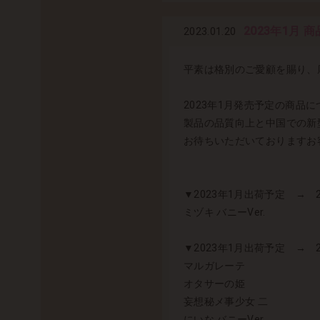
2023年1月
2023.01.20
平素は格別のご愛顧を賜り、
2023年1月発売予定の商品
製品の品質向上と中国での新
お待ちいただいておりますお
▼2023年1月出荷予定 → 
ミヅキ バニーVer.
▼2023年1月出荷予定 → 
マルガレーテ
オタサーの姫
妄想秘メ事少女 二
にいな バニーVer.