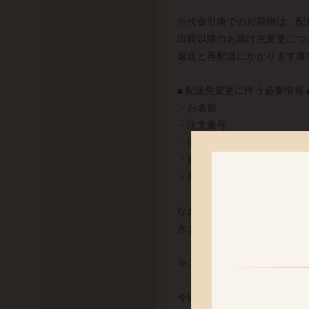
※代金引換でのお荷物は、配
出荷以降のお届け先変更につ
返送と再配送にかかります運
■ 配送先変更に伴う必要情報 
・お名前
・注文番号
・旧住所
・新郵便番号
・新住所
なお、2017年6月7日（
きましてもお客様に配送業者
※ご注文時にご指定いただい
今後の発送に関しましては、