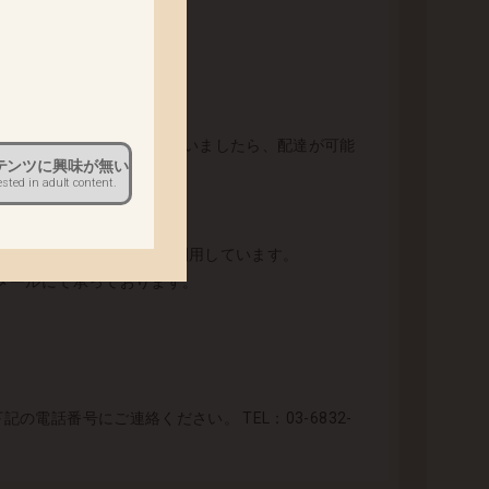
。
いる未発送のご注文がございましたら、配達が可能
テンツに興味が無い
ested in adult content.
テムは(株)CREDIXを利用しています。
とメールにて承っております。
電話番号にご連絡ください。 TEL：03-6832-