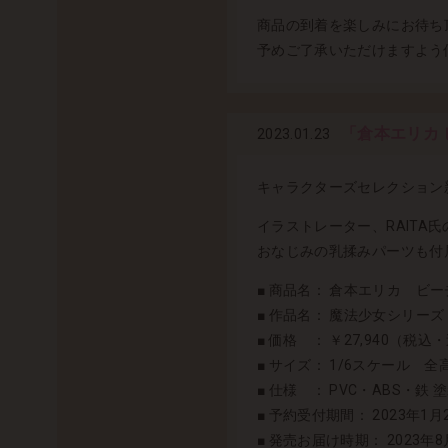
商品の到着を楽しみにお待ち
予めご了承いただけますよう
「倉本エリカ 
2023.01.23
キャラクターズセレクション新
イラストレーター、RAIT
おなじみの乳揉みパーツも付
■ 商品名： 倉本エリカ ビーチ
■ 作品名： 魔法少女シリーズ
■ 価格 ： ￥27,940（税込
■ サイズ： 1/6スケール 全
■ 仕様 ： PVC・ABS・鉄
■ 予約受付期間： 2023年1月2
■ 発売お届け時期： 2023年