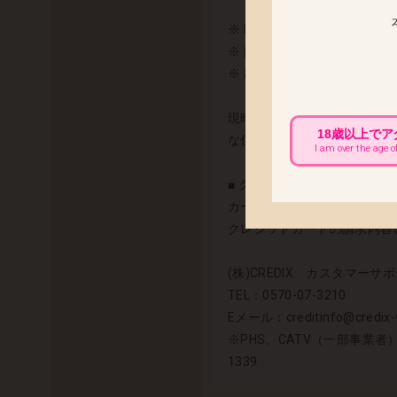
※ 時間帯指定のみ、従来通
※ 配送業者はご注文商品や
※ 出荷完了メールにて、配
現時点、未発送のご注文全て
18歳以上で
な住所への配送先変更をお願
I am over the age o
■ クレジットカードをご利用の
カード会社より発行される明細
クレジットカードの請求内容に
(株)CREDIX カスタマーサポ
TEL：0570-07-3210
Eメール：creditinfo@credix-w
※PHS、CATV（一部事業者
1339