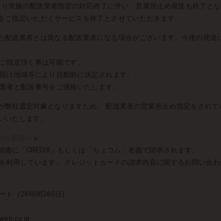
水）より実施の配送業者指定の対応終了に伴い、営業所止め発送も終了と
をご指定いただくサービスを終了とさせていただきます。
た配送業者とは異なる配送業者になる場合がございます。今後の発送
りご指定頂く事は可能です。
お届け地域等により自動的に決定されます。
送業者と配送番号をご連絡いたします。
が弊社選定対象となりますため、 配送業者の営業所止め指定をされて
いいたします。
お客様へ ■
書に「CREDIX」もしくは「ちょコム」名義で請求されます。
DIXを利用しています。 クレジットカードの請求内容に関するお問い合わせ
ート（24時間365日)
eb.co.jp