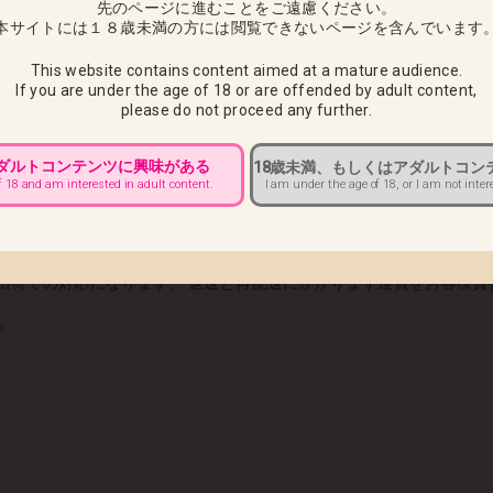
先のページに進むことをご遠慮ください。
本サイトには１８歳未満の方には閲覧できないページを含んでいます
クロエ」「スィーリア・クマーニ・エイントリーバニーVer.」「卯月 
This website contains content aimed at a mature audience.
If you are under the age of 18 or are offended by adult content,
定
please do not proceed any further.
待ちいただきますようお願い申し上げます。
アダルトコンテンツに興味がある
18歳未満、もしくはアダルトコン
様へ ■
I am under the age of 18, or I am not inter
f 18 and am interested in adult content.
午前10:00までにカスタマーサポートへご連絡をお願いいたします。
送途中でのお届け先変更ができませんので必ず上記期日までにご連絡く
出荷での対応になります。 返送と再配送にかかります運賃をお客様負
■