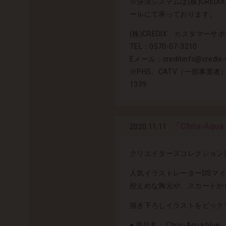
※決済システムは(株)CRE
ールにて承っております。
(株)CREDIX カスタマーサポ
TEL：0570-07-3210
Eメール：creditinfo@credix-w
※PHS、CATV（一部事業者
1339
「Chris-Aq
2020.11.11
クリエイターズコレクション新作「C
人気イラストレーターDSマ
控えめな胸元や、スカートか
描き下ろしイラストをビック
■ 商品名： Chris-Aqua blue-