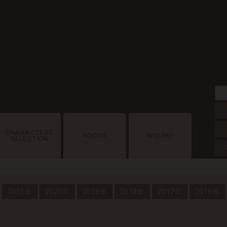
CHARACTERS
GOODS
INQUIRY
SELECTION
F
2021年
2020年
2019年
2018年
2017年
2016年