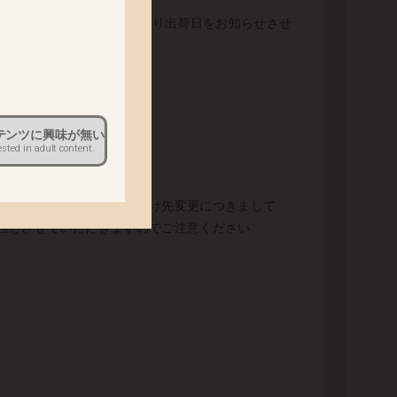
。
桃子」につきまして、下記の通り出荷日をお知らせさせ
テンツに興味が無い
ested in adult content.
ださい。 出荷以降のお届け先変更につきまして
担とさせていただきますのでご注意ください