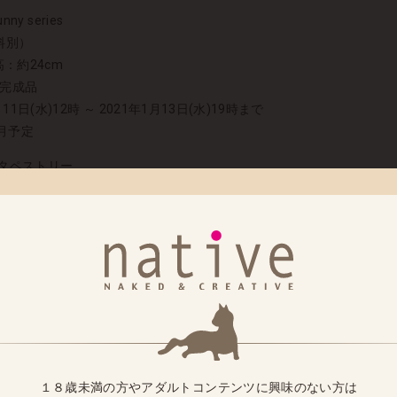
nny series
送料別）
高：約24cm
み完成品
11日(水)12時 ～ 2021年1月13日(水)19時まで
7月予定
ue- タペストリー
nny series
別）
728mm (B2サイズ)
ード、昇華転写印刷、プラスチック製上下棒セット
11日(水)12時 ～ 2021年1月13日(水)19時まで
5月予定
ィーリア・クマーニ・エイントリー バニーVer.」「卯月 
１８歳未満の方やアダルトコンテンツに興味のない方は