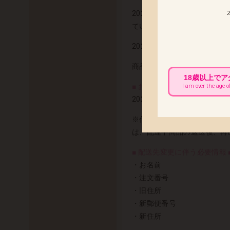
2020年11月発売予定の「
ていただきます。
2020年11月20日(金) 出荷予
商品の発送まで今しばらくお
18歳以上で
■ お届け先変更をご希望のお客
I am over the age o
2020年11月16日(月) 
※代金引換でのお荷物は、配
は、配達中商品の返送後、再
■ 配送先変更に伴う必要情報 
・お名前
・注文番号
・旧住所
・新郵便番号
・新住所