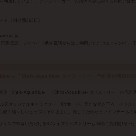
DIXを利用しています。 クレジットカードの請求内容に関するお問い合わせ
ート（24時間365日)
eb.co.jp
）国際電話、プリペイド携帯電話からはご利用いただけませんので、 下記の
ua blue-」「Chris-Aqua blue- タペストリー」予約受付開始
hris-Aqua blue-」「Chris-Aqua blue- タペストリー
イル氏オリジナルキャラクター「Chris」が、新たな描き下ろしイラ
ら覗く瑞々しいヒップはそのままに、美しくたゆたうツインテールの
サイズで御覧いただけるB2サイズタペストリーも同時に受注開始いた