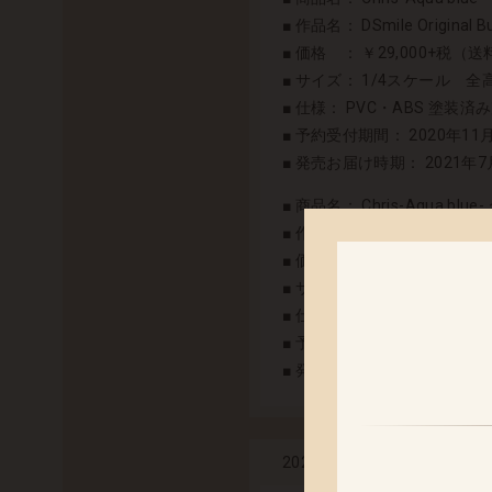
■ 作品名： DSmile Original Bu
■ 価格 ： ￥29,000+税（
■ サイズ： 1/4スケール 全
■ 仕様： PVC・ABS 塗装済
■ 予約受付期間： 2020年11月
■ 発売お届け時期： 2021年
■ 商品名： Chris-Aqua bl
■ 作品名： DSmile Original Bu
■ 価格： ￥3,500 +税（送料
■ サイズ： 横：515mm 縦：
■ 仕様： ポリエステルスエ
■ 予約受付期間： 2020年11月
■ 発売お届け時期： 2021年
「クロエ」「ス
2020.11.10