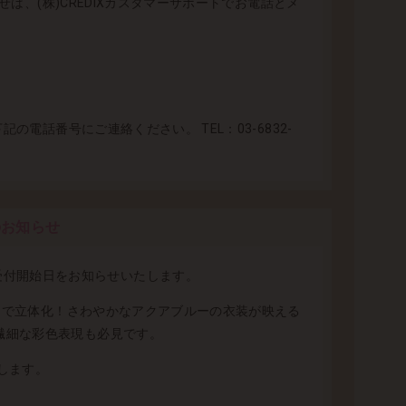
は、(株)CREDIXカスタマーサポートでお電話とメ
電話番号にご連絡ください。 TEL：03-6832-
日のお知らせ
」の予約受付開始日をお知らせいたします。
ストで立体化！さわやかなアクアブルーの衣装が映える
繊細な彩色表現も必見です。
します。