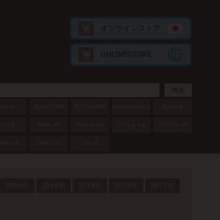
オンラインストア
ONLINESTORE
native
ROCKET BOY
SECOND AXE
magic bullet
(s)
BINDing
FROG
PINKCAT
Cleyera Doll
のくちゅるぬ
HOTVENUS
ANesse
CAMELOT
その他
2015年
2014年
2013年
2012年
2011年