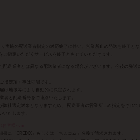
水）より実施の配送業者指定の対応終了に伴い、営業所止め発送も終了と
をご指定いただくサービスを終了とさせていただきます。
た配送業者とは異なる配送業者になる場合がございます。今後の発送
りご指定頂く事は可能です。
お届け地域等により自動的に決定されます。
送業者と配送番号をご連絡いたします。
が弊社選定対象となりますため、 配送業者の営業所止め指定をされて
いいたします。
お客様へ ■
書に「CREDIX」もしくは「ちょコム」名義で請求されます。