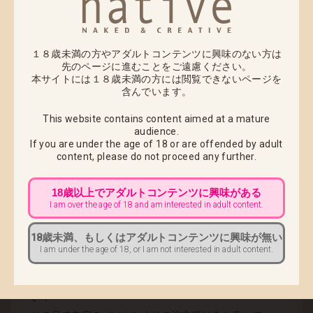
す。
是非この機会にご注文お待ちしております。
１８歳未満の方やアダルトコンテンツに興味のない方は
先のページに進むことをご遠慮ください。
本サイトには１８歳未満の方には閲覧できないページを
2008.
07
含んでいます。
2008.07.30
This website contains content aimed at a mature
！Ａｔｔｅｎｔｉｏｎ！受注締め切りまであと7
audience.
日！ 8月5日（火）PM15:00 まで！
If you are under the age of 18 or are offended by adult
content,
please do not proceed any further.
ワンダーフェスティバルまで あと4日。【渡瀬望】受
注締め切りまで あと10日。
18歳以上でアダルトコンテンツに興味がある
I am over the age of 18 and am interested in adult content.
ネイティブオンラインショップのみの完全受注生産で
すのでこの機会を逃すと、ご注文受けたまることが出
18歳未満、もしくはアダルトコンテンツに興味が無い
来ません!!!
I am under the age of 18, or I am not interested in adult content.
ワンダーフェスティバル会場にて商品段階のサンプル
も展示いたしますので、是非あなたの目でご確認下さ
い！