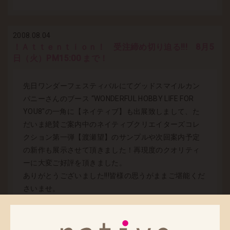
2008.08.04
！Ａｔｔｅｎｔｉｏｎ！ 受注締め切り迫る!!! 8月5
日（火）PM15:00 まで！
先日ワンダーフェスティバルにてグッドスマイルカン
パニーさんのブース “WONDERFUL HOBBY LIFE FOR
YOU8″の一角に【ネイティブ】も出展致しまして、た
だいま絶賛ご案内中のネイティブクリエイターズコレ
クション第一弾【渡瀬望】のサンプルや次回案内予定
の新作も展示させて頂きました！再現度のクオリティ
ーに大変ご好評を頂きました。
ありがとうございました!!!皆様の思うがままご堪能くだ
さいませ。
その【渡瀬望】のご注文締め切りがあと1日になりまし
た。完全受注生産商品につき締め切り後のご注文には
ご対応できませんのでご了承のほどお願いいたしま