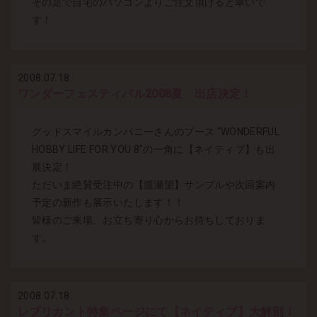
その足で自宅のパソコンよりご注文頂けると幸いで
す！
2008.07.18
ワンダーフェスティバル2008夏 出店決定！
グッドスマイルカンパニーさんのブース “WONDERFUL
HOBBY LIFE FOR YOU 8″の一角に【ネイティブ】も出
展決定！
ただいま絶賛受注中の【渡瀬望】サンプルや次回案内
予定の新作も展示いたします！！
皆様のご来場、お立ち寄り心からお待ちしておりま
す。
2008.07.18
レプリカント特集ページにて【ネイティブ】大解剖！