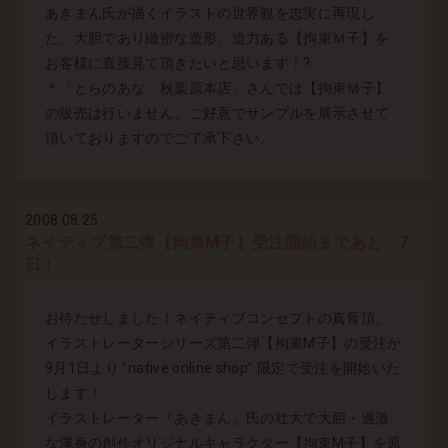
あきまん氏が描くイラストの世界観を忠実に再現し
た、大胆であり緻密な造形。迫力ある【拘束Ｍ子】を
お客様に直接見て頂きたいと思います！?
＊『とらのあな 秋葉原本店』さんでは【拘束Ｍ子】
の販売は行いません。ご好意でサンプルを展示させて
頂いておりますのでご了承下さい。
2008.08.25
ネイティブ第二弾【拘束M子】受注開始まであと 7
日！
お待たせしました！ネイティブコンセプトの真骨頂。
イラストレーターシリーズ第二弾【拘束M子】の受注が
9月1日より ”native online shop” 限定で受注を開始いた
します！
イラストレーター『あきまん』氏の壮大で大胆・過激
な渾身の創作オリジナルキャラクター【拘束M子】を原