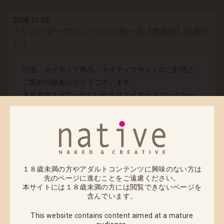
2008.11.10
クリエイターズコレクション第一弾【渡瀬望】お蔵だ
し！
日頃、ネイティブ商品・ネイティブサイトのご利用と
ご愛好の程ありがとうございます。
先月発売させていただいたクリエイターズコレクショ
ン第1弾【渡瀬望】、ご購入いただいたユーザーの皆様
は喜んでいただけておりますでしょうか。予約期間終
了後にも、数多くの購入希望や再生産予定の問い合わ
せをいただき、誠に嬉しく思っております。
現時点では【渡瀬望】の再生産の予定はございません
１８歳未満の方やアダルトコンテンツに興味のない方は
が、ご好評の声に少しでも応えたいと思い、少量では
先のページに進むことをご遠慮ください。
ございますが、再受注分を用意させていただきまし
本サイトには１８歳未満の方には閲覧できないページを
た！！
含んでいます。
2008年11月14日（金）21：00より、ご予約を開始さ
This website contains content aimed at a mature
せていただきます。