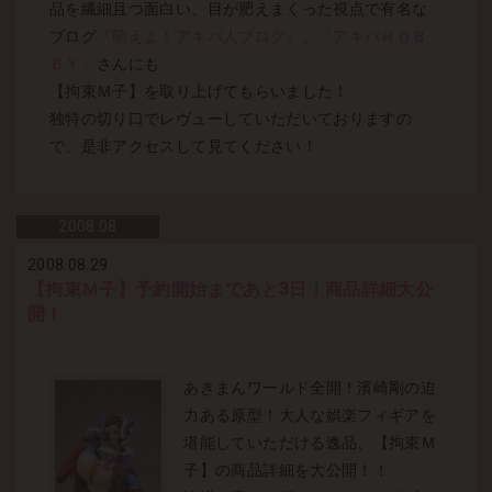
品を繊細且つ面白い、目が肥えまくった視点で有名な
ブログ
『萌えよ！アキバ人ブログ』
、
『アキバＨＯＢ
ＢＹ』
さんにも
【拘束Ｍ子】を取り上げてもらいました！
独特の切り口でレヴューしていただいておりますの
で、是非アクセスして見てください！
2008.
08
2008.08.29
【拘束Ｍ子】予約開始まであと3日！商品詳細大公
開！
あきまんワールド全開！濱崎剛の迫
力ある原型！大人な娯楽フィギアを
堪能していただける逸品、【拘束Ｍ
子】の商品詳細を大公開！！