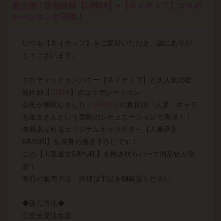
新企画！官能絵師【LINDA】×【ネイティブ】コラボ
レーションが実現！
いつも【ネイティブ】をご愛好いただき、誠にありが
とうございます。
エロティックカンパニー【ネイティブ】と大人気の官
能絵師【
LINDA
】のコラボレーション
企画が実現しました！
LINDA氏
の真骨頂「人妻」キャラ
を巫女さんという禁断のシチュエーションで表現！！
肉感あふれるオリジナルキャラクター【人妻巫女
SAYURI】を渾身の描き下ろしです！
この【人妻巫女SAYURI】を抱き枕カバーで商品化が決
定！
商品の販売方法、詳細は下記を御確認ください。
◆販売方法◆
①完全受注生産