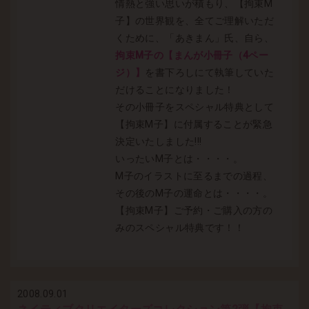
情熱と強い思いが積もり、【拘束M
子】の世界観を、全てご理解いただ
くために、「あきまん」氏、自ら、
拘束M子の【まんが小冊子（4ペー
ジ）】
を書下ろしにて執筆していた
だけることになりました！
その小冊子をスペシャル特典として
【拘束M子】に付属することが緊急
決定いたしました!!!
いったいM子とは・・・・。
M子のイラストに至るまでの過程、
その後のM子の運命とは・・・・。
【拘束M子】ご予約・ご購入の方の
みのスペシャル特典です！！
2008.09.01