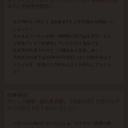
ネイティブクリエイターズコレクション第2弾【拘束
Ｍ子】予約受付開始！
本日PM12：00より【拘束Ｍ子】の予約受付を開始いた
しました！
あきまんワールド全開！濱崎剛の迫力ある原型！大人
な娯楽フィギアを堪能していただける逸品です。
完全受注生産ですのでこの機会をお見逃し無く！
予約受付の終了は2008年9月30日（火）PM23:00まで
となります。皆様のご予約を心よりお待ちしておりま
す！
2008.09.01
ギミック満載・秘め事満載。【拘束Ｍ子】大手ブログ
さんに取り上げてもらいました！
アキバ人の為のアキバ人による、ＨＯＢＢＹ関係の商