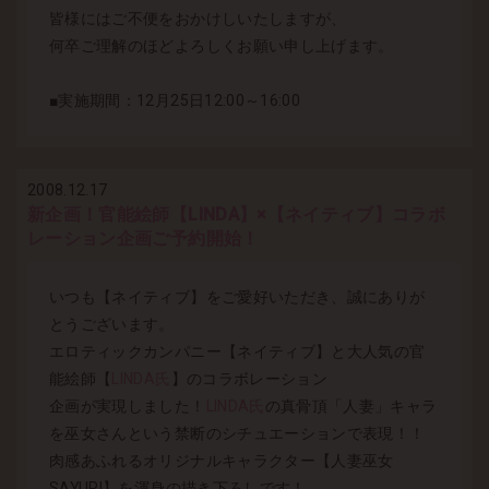
皆様にはご不便をおかけしいたしますが、
何卒ご理解のほどよろしくお願い申し上げます。
■実施期間：12月25日12:00～16:00
2008.12.17
新企画！官能絵師【LINDA】×【ネイティブ】コラボ
レーション企画ご予約開始！
いつも【ネイティブ】をご愛好いただき、誠にありが
とうございます。
エロティックカンパニー【ネイティブ】と大人気の官
能絵師【
LINDA氏
】のコラボレーション
企画が実現しました！
LINDA氏
の真骨頂「人妻」キャラ
を巫女さんという禁断のシチュエーションで表現！！
肉感あふれるオリジナルキャラクター【人妻巫女
SAYURI】を渾身の描き下ろしです！