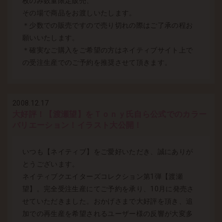
枚のみ数量限定販売、
その場で商品をお渡しいたします。
＊少数での販売ですので売り切れの際はご了承の程お
願いいたします。
＊確実なご購入をご希望の方はネイティブサイト上で
の受注生産でのご予約を推奨させて頂きます。
2008.12.17
大好評！【渡瀬望】をＴｏｎｙ氏自ら公式でのカラー
バリエーション！イラスト大公開！
いつも【ネイティブ】をご愛好いただき、誠にありが
とうございます。
ネイティブクエイターズコレクション第1弾【渡瀬
望】。完全受注生産にてご予約を承り、10月に発売さ
せていただきました。おかげさまで大好評を頂き、追
加での再生産を希望されるユーザー様の反響が大変多