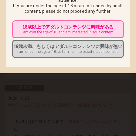
audience.
今回用意させていただいた数量は【100pcs】、大変少
If you are under the age of 18 or are offended by adult
content,
please do not proceed any further.
量ですので、予約数いっぱいとなり次第、終了とさせ
ていただきます。※発売出荷予定日は2008年11月末を
18歳以上でアダルトコンテンツに興味がある
予定しております。
I am over the age of 18 and am interested in adult content.
前回買い逃したお客様、もう1個おかわり！のお客様、
18歳未満、もしくはアダルトコンテンツに興味が無い
皆様のご来店を心よりお待ちしております。
I am under the age of 18, or I am not interested in adult content.
また新商品情報は当サイトにて随時更新発表してまい
りますのでどうぞご期待下さい！
2008.
10
2008.10.22
ホビーコンプレックス05神戸 出展のお知らせ。
10/26(日)に開催されます
「HOBBY COMPLEX05神戸」
に