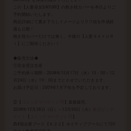
この【人妻巫女SAYURI】の抱き枕カバーを本日よりご
予約開始いたします。
商品詳細にて書き下ろしイメージよりラフ絵を作成経
過も公開！
抱き枕カバーだけでは無く、今後の【人妻ＳＡＹＵＲ
Ｉ】にご期待ください！
◆販売方法◆
①完全受注生産
ご予約承り期間：2008年12月17日（水）15：00～12
月24日（水）19：00までとさせていただきます。
お届け予定日：2009年1月下旬を予定しております。
②【
コミックマーケット75
】直接販売。
2008年12月28日（日）～12月30日（火）
東京ビック
サイト
【
コミックマーケット75
】
西4階企業ブース【６２２】ネイティブブースにて100