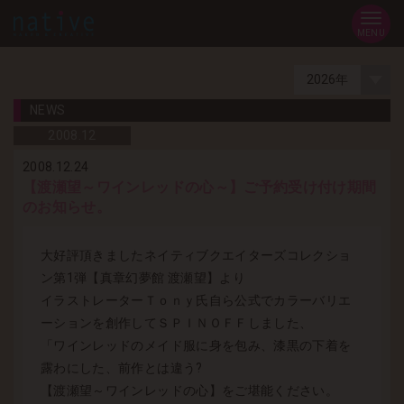
MENU
NEWS
2008.
12
2008.12.24
【渡瀬望～ワインレッドの心～】ご予約受け付け期間
のお知らせ。
大好評頂きましたネイティブクエイターズコレクショ
ン第1弾【真章幻夢館 渡瀬望】より
イラストレーターＴｏｎｙ氏自ら公式でカラーバリエ
ーションを創作してＳＰＩＮＯＦＦしました、
「ワインレッドのメイド服に身を包み、漆黒の下着を
露わにした、前作とは違う?
【渡瀬望～ワインレッドの心】をご堪能ください。