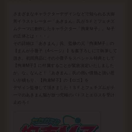
さまざまなキャラクターデザインなどで知られる大御
所イラストレーター「あきまん」氏がＳＦとフェチズ
ムテーマに創作したキャラクター「拘束Ｍ子」。Ｍ子
の正体とは・・・。
その詳細は「あきまん」氏、監修の元「拘束M子」の
【まんが小冊子（4ページ）】を書下ろしにて執筆して
頂き、初回商品にその小冊子をスペシャル特典として
【拘束M子】に付属することが緊急決定いたしました
が、な、なんと！「あきまん」氏の熱い情熱と強い思
いが積もり、【拘束M子】の【ロゴ】を
デザイン監修して頂きました！ＳＦとフェチズムがテ
ーマのあきまん脳が放つ究極のパトスとエロスを受け
止めろ！